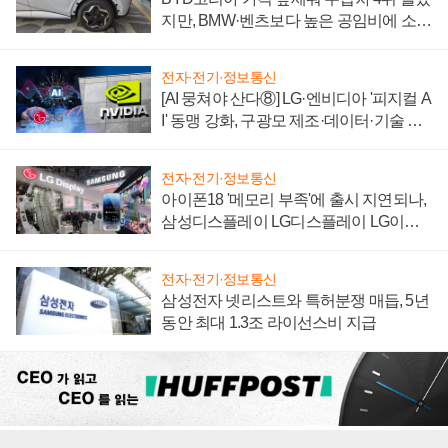
지만, BMW·벤츠보다 높은 공임비에 소비
자 불만 폭발
전자·전기·정보통신
[AI 뭉쳐야 산다⑧] LG·엔비디아 '피지컬 A
I' 동맹 강화, 구광모 제조·데이터·기술 결
집해 종합 로보틱스 기업으로
전자·전기·정보통신
아이폰18 '메모리 부족'에 출시 지연되나,
삼성디스플레이 LG디스플레이 LG이노
텍 '탈애플' 수익 다각화 속도
전자·전기·정보통신
삼성전자 넷리스트와 특허분쟁 매듭, 5년
동안 최대 1.3조 라이선스비 지급