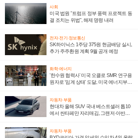
사회
미국 법원 "트럼프 정부 풍력 프로젝트 동
결 조치는 위법", 해제 명령 내려
전자·전기·정보통신
SK하이닉스 1주당 375원 현금배당 실시,
추가 주주환원 계획 9월 공개 예정
화학·에너지
'한수원 협력사' 미국 오클로 SMR 연구용
원자로 '임계 상태' 도달, 미국 에너지부
"중요한 이정표"
자동차·부품
현대차 올해 SUV 국내 베스트셀러 톱10
에서 싼타페만 자리매김, 그랜저·아반떼
'세단 쌍끌이'로 내수 방어
자동차·부품
BYD코리아 가격 앞세워 수입차 4위 올랐