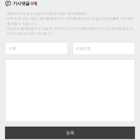
기사댓글
0
개
200자까지 쓰실 수 있습니다. (현재 0 byte / 최대 400byte)
저작권 등 다른 사람의 권리를 침해하거나 명예를 훼손하는 댓글은 관련 법률에 의해 제재
를 받을 수 있습니다.
타인에게 불쾌감을 주는 욕설 등 비하하는 단어가 내용에 포함되거나 인신공격성 글은 관
리자의 판단에 의해 삭제 합니다.