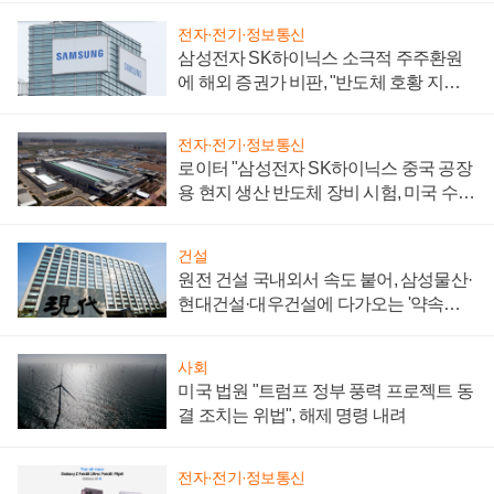
전자·전기·정보통신
삼성전자 SK하이닉스 소극적 주주환원
에 해외 증권가 비판, "반도체 호황 지속
성 의문"
전자·전기·정보통신
로이터 "삼성전자 SK하이닉스 중국 공장
용 현지 생산 반도체 장비 시험, 미국 수출
통제 대비"
건설
원전 건설 국내외서 속도 붙어, 삼성물산·
현대건설·대우건설에 다가오는 '약속의
시간'
사회
미국 법원 "트럼프 정부 풍력 프로젝트 동
결 조치는 위법", 해제 명령 내려
전자·전기·정보통신