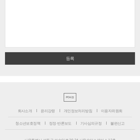
PC버전
회사소개
윤리강령
개인정보처리방침
이용자위원회
청소년보호정책
정정·반론보도
기사심의규정
불편신고