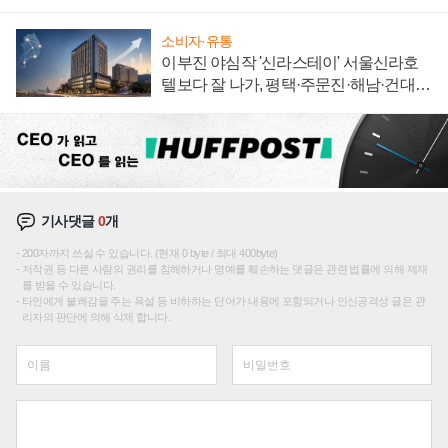
집해 종합 로보틱스 기업으로
소비자·유통
이부진 야심작 '신라스테이' 서울신라호
텔보다 잘 나가, 평택·주문진·해남·건대로
성장판 더 넓힌다
기사댓글
0
개
200자까지 쓰실 수 있습니다. (현재 0 byte / 최대 400byte)
저작권 등 다른 사람의 권리를 침해하거나 명예를 훼손하는 댓글은 관련 법률에 의해 제재
를 받을 수 있습니다.
타인에게 불쾌감을 주는 욕설 등 비하하는 단어가 내용에 포함되거나 인신공격성 글은 관
리자의 판단에 의해 삭제 합니다.