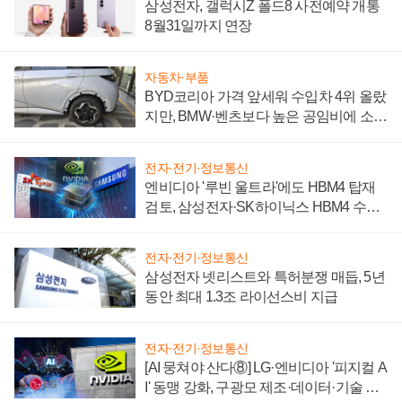
삼성전자, 갤럭시Z 폴드8 사전예약 개통
8월31일까지 연장
자동차·부품
BYD코리아 가격 앞세워 수입차 4위 올랐
지만, BMW·벤츠보다 높은 공임비에 소비
자 불만 폭발
전자·전기·정보통신
엔비디아 '루빈 울트라'에도 HBM4 탑재
검토, 삼성전자·SK하이닉스 HBM4 수율
에 주도권 갈린다
전자·전기·정보통신
삼성전자 넷리스트와 특허분쟁 매듭, 5년
동안 최대 1.3조 라이선스비 지급
전자·전기·정보통신
[AI 뭉쳐야 산다⑧] LG·엔비디아 '피지컬 A
I' 동맹 강화, 구광모 제조·데이터·기술 결