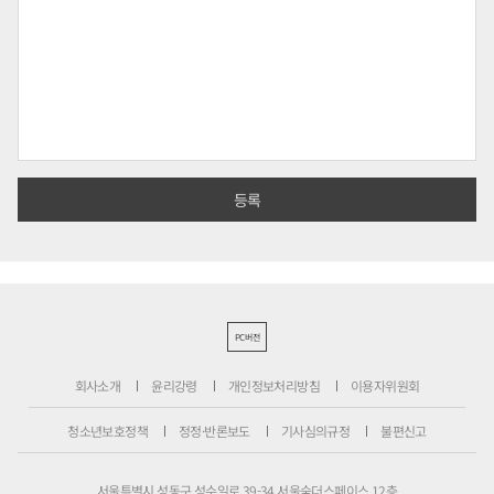
PC버전
회사소개
윤리강령
개인정보처리방침
이용자위원회
청소년보호정책
정정·반론보도
기사심의규정
불편신고
서울특별시 성동구 성수일로 39-34 서울숲더스페이스 12층