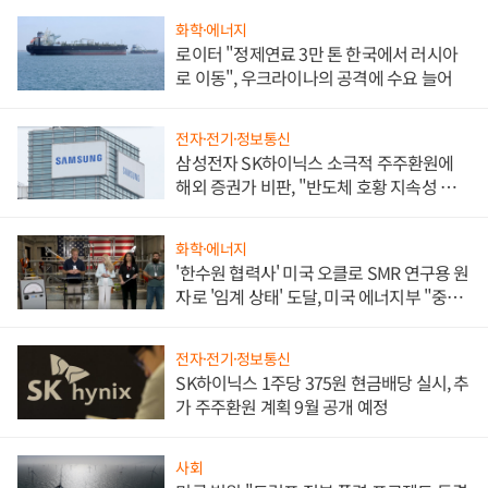
화학·에너지
로이터 "정제연료 3만 톤 한국에서 러시아
로 이동", 우크라이나의 공격에 수요 늘어
전자·전기·정보통신
삼성전자 SK하이닉스 소극적 주주환원에
해외 증권가 비판, "반도체 호황 지속성 의
문"
화학·에너지
'한수원 협력사' 미국 오클로 SMR 연구용 원
자로 '임계 상태' 도달, 미국 에너지부 "중요
한 이정표"
전자·전기·정보통신
SK하이닉스 1주당 375원 현금배당 실시, 추
가 주주환원 계획 9월 공개 예정
사회