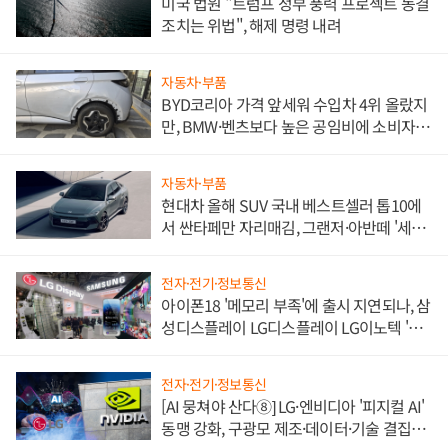
미국 법원 "트럼프 정부 풍력 프로젝트 동결
조치는 위법", 해제 명령 내려
자동차·부품
BYD코리아 가격 앞세워 수입차 4위 올랐지
만, BMW·벤츠보다 높은 공임비에 소비자
불만 폭발
자동차·부품
현대차 올해 SUV 국내 베스트셀러 톱10에
서 싼타페만 자리매김, 그랜저·아반떼 '세단
쌍끌이'로 내수 방어
전자·전기·정보통신
아이폰18 '메모리 부족'에 출시 지연되나, 삼
성디스플레이 LG디스플레이 LG이노텍 '탈
애플' 수익 다각화 속도
전자·전기·정보통신
[AI 뭉쳐야 산다⑧] LG·엔비디아 '피지컬 AI'
동맹 강화, 구광모 제조·데이터·기술 결집