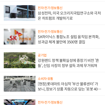
전자·전기·정보통신
삼성전자, 미국 오크리지국립연구소와 극저
온 히트펌프 개발하기로
전자·전기·정보통신
SK하이닉스 통합노조 설립 움직임 본격화,
성과급 체계 불만에 3500명 결집
공기업
강원랜드 정책 불확실성에 중장기 비전 '흔
들', 신임 사장의 정부 설득 과제 무거워져
소비자·유통
[현장] 롯데마트 야심작 '부산 물류센터' 가
보니, 장보기 상품 자동으로 담는 '로봇 400
대' 장관
전자·전기·정보통신