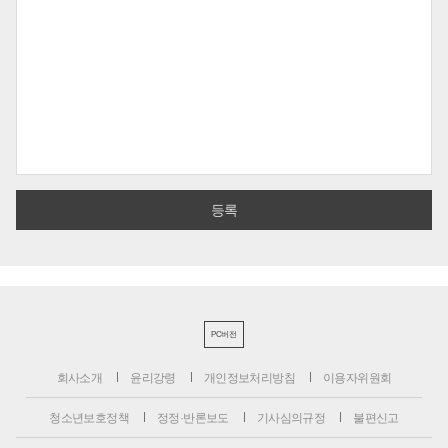
PC버전
회사소개
윤리강령
개인정보처리방침
이용자위원회
청소년보호정책
정정·반론보도
기사심의규정
불편신고