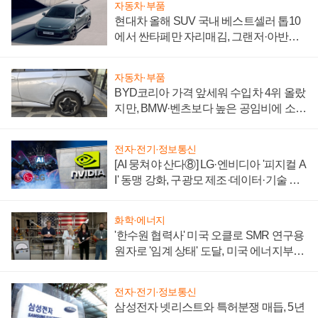
자동차·부품
현대차 올해 SUV 국내 베스트셀러 톱10
에서 싼타페만 자리매김, 그랜저·아반떼
'세단 쌍끌이'로 내수 방어
자동차·부품
BYD코리아 가격 앞세워 수입차 4위 올랐
지만, BMW·벤츠보다 높은 공임비에 소비
자 불만 폭발
전자·전기·정보통신
[AI 뭉쳐야 산다⑧] LG·엔비디아 '피지컬 A
I' 동맹 강화, 구광모 제조·데이터·기술 결
집해 종합 로보틱스 기업으로
화학·에너지
'한수원 협력사' 미국 오클로 SMR 연구용
원자로 '임계 상태' 도달, 미국 에너지부
"중요한 이정표"
전자·전기·정보통신
삼성전자 넷리스트와 특허분쟁 매듭, 5년