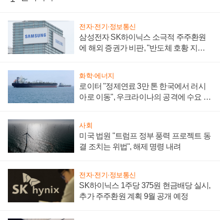
전자·전기·정보통신
삼성전자 SK하이닉스 소극적 주주환원
에 해외 증권가 비판, "반도체 호황 지속
성 의문"
화학·에너지
로이터 "정제연료 3만 톤 한국에서 러시
아로 이동", 우크라이나의 공격에 수요 늘
어
사회
미국 법원 "트럼프 정부 풍력 프로젝트 동
결 조치는 위법", 해제 명령 내려
전자·전기·정보통신
SK하이닉스 1주당 375원 현금배당 실시,
추가 주주환원 계획 9월 공개 예정