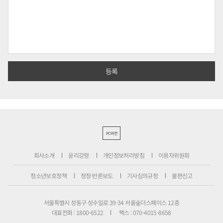
PC버전
회사소개
윤리강령
개인정보처리방침
이용자위원회
청소년보호정책
정정·반론보도
기사심의규정
불편신고
서울특별시 성동구 성수일로 39-34 서울숲더스페이스 12층
대표전화 : 1800-6522
팩스 : 070-4015-8658