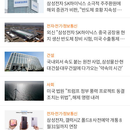
삼성전자 SK하이닉스 소극적 주주환원에
해외 증권가 비판, "반도체 호황 지속성 의
문"
전자·전기·정보통신
외신 "삼성전자 SK하이닉스 중국 공장용 현
지 생산 반도체 장비 시험, 미국 수출통제 대
비"
건설
국내외서 속도 붙는 원전 사업, 삼성물산·현
대건설·대우건설에 다가오는 '약속의 시간'
사회
미국 법원 "트럼프 정부 풍력 프로젝트 동결
조치는 위법", 해제 명령 내려
전자·전기·정보통신
삼성전자, 갤럭시Z 폴드8 사전예약 개통 8
월31일까지 연장