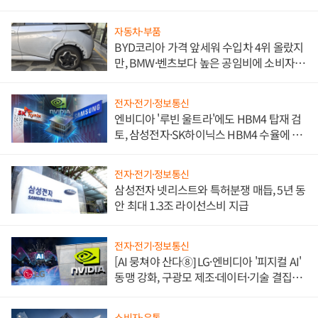
자동차·부품
BYD코리아 가격 앞세워 수입차 4위 올랐지
만, BMW·벤츠보다 높은 공임비에 소비자
불만 폭발
전자·전기·정보통신
엔비디아 '루빈 울트라'에도 HBM4 탑재 검
토, 삼성전자·SK하이닉스 HBM4 수율에 주
도권 갈린다
전자·전기·정보통신
삼성전자 넷리스트와 특허분쟁 매듭, 5년 동
안 최대 1.3조 라이선스비 지급
전자·전기·정보통신
[AI 뭉쳐야 산다⑧] LG·엔비디아 '피지컬 AI'
동맹 강화, 구광모 제조·데이터·기술 결집
해 종합 로보틱스 기업으로
소비자·유통