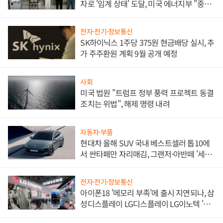
자로 '임계 상태' 도달, 미국 에너지부 "중요
한 이정표"
전자·전기·정보통신
SK하이닉스 1주당 375원 현금배당 실시, 추
가 주주환원 계획 9월 공개 예정
사회
미국 법원 "트럼프 정부 풍력 프로젝트 동결
조치는 위법", 해제 명령 내려
자동차·부품
현대차 올해 SUV 국내 베스트셀러 톱10에
서 싼타페만 자리매김, 그랜저·아반떼 '세단
쌍끌이'로 내수 방어
전자·전기·정보통신
아이폰18 '메모리 부족'에 출시 지연되나, 삼
성디스플레이 LG디스플레이 LG이노텍 '탈
애플' 수익 다각화 속도