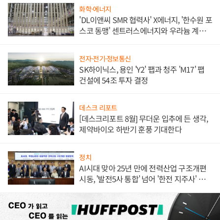
화학·에너지
'DL이앤씨 SMR 협력사' X에너지, '한수원 포
스코 동맹' 센트러스에너지와 우라늄 계약
체결
전자·전기·정보통신
SK하이닉스, 용인 'Y2' 팹과 청주 'M17' 팹
건설에 54조 투자 결정
데스크 리포트
[데스크리포트 8월] 무더운 입추에 든 생각,
제약바이오 하반기 훈풍 기대한다
정치
AI시대 맞아 25년 만에 전력산업 구조개편
시동, '발전5사 통합' 넘어 '한전 지주사' 재편
론도