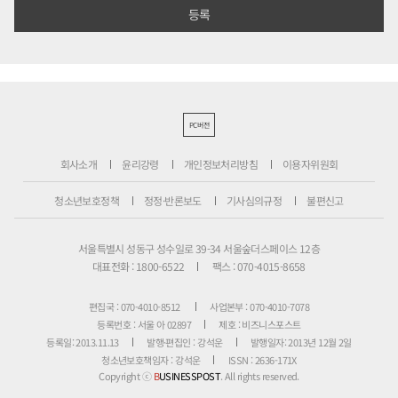
PC버전
회사소개
윤리강령
개인정보처리방침
이용자위원회
청소년보호정책
정정·반론보도
기사심의규정
불편신고
서울특별시 성동구 성수일로 39-34 서울숲더스페이스 12층
대표전화 : 1800-6522
팩스 : 070-4015-8658
편집국 : 070-4010-8512
사업본부 : 070-4010-7078
등록번호 : 서울 아 02897
제호 : 비즈니스포스트
등록일: 2013.11.13
발행·편집인 : 강석운
발행일자: 2013년 12월 2일
청소년보호책임자 : 강석운
ISSN : 2636-171X
Copyright ⓒ
B
USINESSPOST
. All rights reserved.