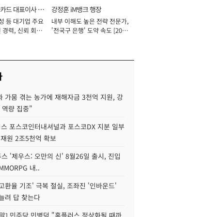
카드 대표이사 사
강정훈 iM뱅크 행장
성 등 대기업 주요
내부 이해도 높은 전략 전문가,
 경력, 신뢰 회복
'전국구 은행' 도약 속도 [2026
[2026년]
년]
사
 가뭄 겪는 농가에 재해자금 3천억 지원, 강
 역량 집중"
스 포스코인터내셔널과 포스코DX 지분 일부
 재원 2조5천억 확보
투스 '제우스: 오만의 신' 8월26일 출시, 진입
MMORPG 내..
고환율 기조' 극복 절실, 조좌진 '인바운드'
늘려 답 찾는다
정말] 민주당 민병덕 "홈플러스 정상화될 때까