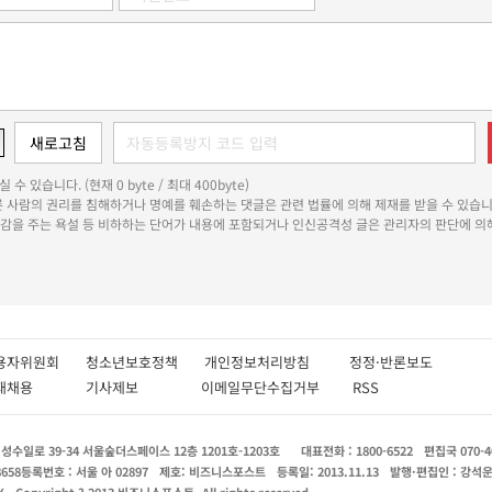
 수 있습니다. (현재 0 byte / 최대 400byte)
다른 사람의 권리를 침해하거나 명예를 훼손하는 댓글은 관련 법률에 의해 제재를 받을 수 있습니
쾌감을 주는 욕설 등 비하하는 단어가 내용에 포함되거나 인신공격성 글은 관리자의 판단에 의해
용자위원회
청소년보호정책
개인정보처리방침
정정·반론보도
인재채용
기사제보
이메일무단수집거부
RSS
수일로 39-34 서울숲더스페이스 12층 1201호-1203호
대표전화 : 1800-6522
편집국 070-4
8658
등록번호 : 서울 아 02897
제호: 비즈니스포스트
등록일: 2013.11.13
발행·편집인 : 강석
X
Copyright ? 2013 비즈니스포스트. All rights reserved.