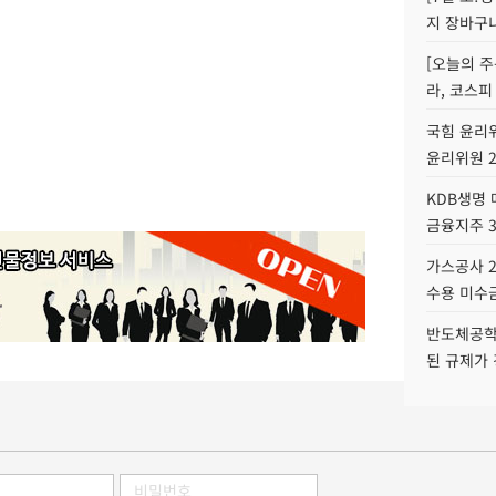
지 장바구
[오늘의 주
라, 코스피
국힘 윤리위
윤리위원 
KDB생명
금융지주 
가스공사 2
수용 미수금
반도체공학
된 규제가 