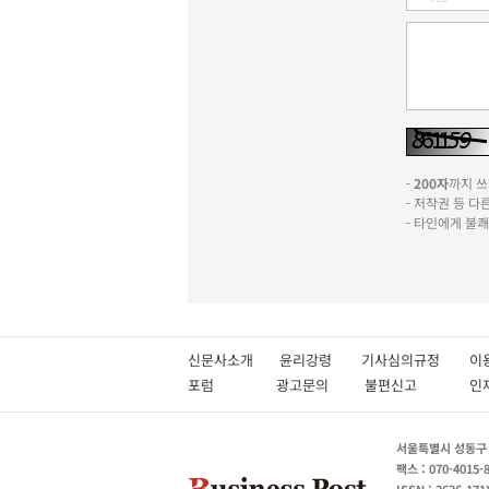
-
200자
까지 쓰실
- 저작권 등 
- 타인에게 불
신문사소개
윤리강령
기사심의규정
이
포럼
광고문의
불편신고
서울특별시 성동구 성
팩스 : 070-4015-
ISSN : 2636-171