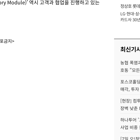
Memory Module)’ 역시 고객과 협업을 진행하고 있는
정상호 롯데
LG·현대·삼
장
카드사 30년
에 '초집중' 
배포금지>
최신기
농협 폭염과
호동 "모든
포스코홀딩
매각, 투자
[현장] 컴
장벽 낮춘 
하나투어 '
사업 비중 
[7일 오!