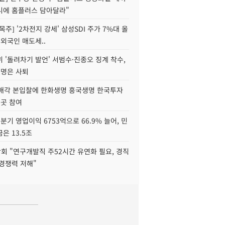
니에 홈플러스 담아달라"
목주] '2차전지 강세' 삼성SDI 주가 7%대 올
 외국인 매도세..
 '돌려차기 발언' 서범수·진종오 징계 착수,
2명은 사퇴
 매각 본입찰에 한화생명 흥국생명 한국투자
3곳 참여
분기 영업이익 6753억으로 66.9% 늘어, 민
은 13.5조
회 "연구개발직 주52시간 유연화 필요, 경직
경쟁력 저해"