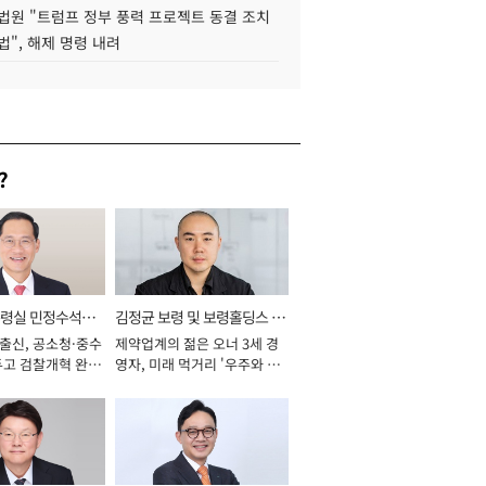
법원 "트럼프 정부 풍력 프로젝트 동결 조치
법", 해제 명령 내려
?
통령실 민정수석비
김정균 보령 및 보령홀딩스 대
 출신, 공소청·중수
제약업계의 젊은 오너 3세 경
표이사 사장
두고 검찰개혁 완수
영자, 미래 먹거리 '우주와 헬
년]
스케어' 공들여 [2026년]