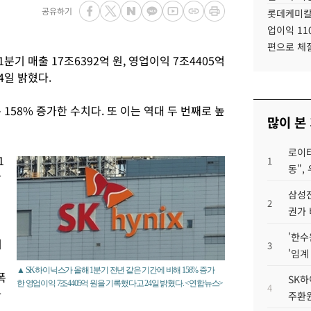
공유하기
롯데케미칼
업이익 11
편으로 체
분기 매출 17조6392억 원, 영업이익 7조4405억
4일 밝혔다.
158% 증가한 수치다. 또 이는 역대 두 번째로 높
많이 본
로이터
1
1
동",
간
삼성전
2
권가 
'한수
며
3
'임계
▲ SK하이닉스가 올해 1분기 전년 같은 기간에 비해 158% 증가
폭
SK하
한 영업이익 7조4405억 원을 기록했다고 24일 밝혔다. <연합뉴스>
4
가
주환원