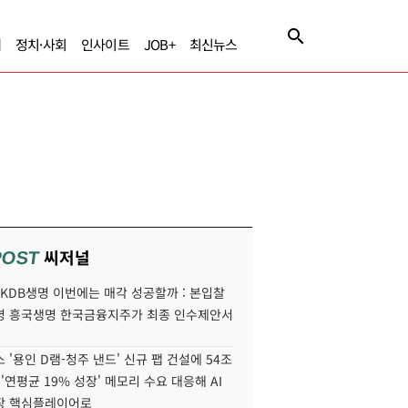
제
정치·사회
인사이트
JOB+
최신뉴스
씨저널
POST
' KDB생명 이번에는 매각 성공할까 : 본입찰
명 흥국생명 한국금융지주가 최종 인수제안서
 '용인 D램-청주 낸드' 신규 팹 건설에 54조
 '연평균 19% 성장' 메모리 수요 대응해 AI
장 핵심플레이어로