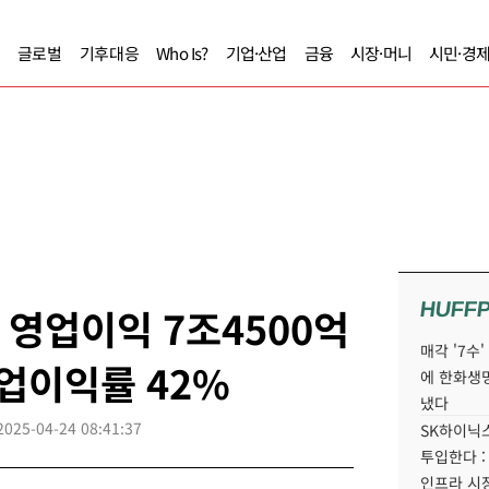
글로벌
기후대응
Who Is?
기업·산업
금융
시장·머니
시민·경
HUFF
 영업이익 7조4500억
매각 '7수
영업이익률 42%
에 한화생
냈다
2025-04-24 08:41:37
SK하이닉스
투입한다 :
인프라 시