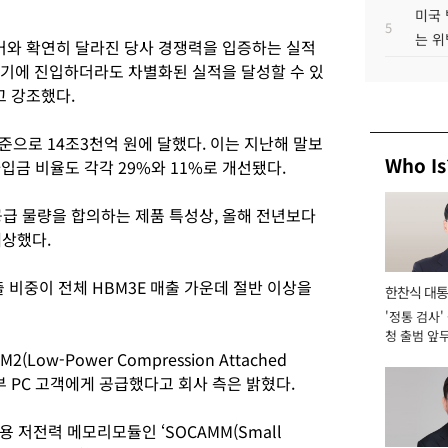
미국 
5
는 위
거와 확연히 달라진 당사 경쟁력을 입증하는 실적
정기에 진입하더라도 차별화된 실적을 달성할 수 있
고 강조했다.
준으로 14조3천억 원에 달했다. 이는 지난해 말보
Who Is
입금 비율도 각각 29%와 11%로 개선됐다.
공급 물량을 합의하는 제품 특성상, 올해 전년보다
예상했다.
출 비중이 전체 HBM3E 매출 가운데 절반 이상을
한찬식 대
'정통 검사'
서관
청 출범 앞
맡아 [2026
(Low-Power Compression Attached
일부 PC 고객에게 공급했다고 회사 측은 밝혔다.
 저전력 메모리모듈인 ‘SOCAMM(Small