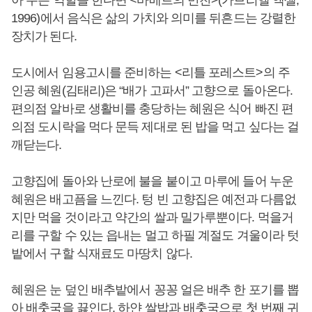
아 주는 역할을 한다면 <바베트의 만찬>(가브리엘 엑셀,
1996)에서 음식은 삶의 가치와 의미를 뒤흔드는 강렬한
장치가 된다.
도시에서 임용고시를 준비하는 <리틀 포레스트>의 주
인공 혜원(김태리)은 “배가 고파서” 고향으로 돌아온다.
편의점 알바로 생활비를 충당하는 혜원은 식어 빠진 편
의점 도시락을 먹다 문득 제대로 된 밥을 먹고 싶다는 걸
깨닫는다.
고향집에 돌아와 난로에 불을 붙이고 마루에 들어 누운
혜원은 배고픔을 느낀다. 텅 빈 고향집은 예전과 다름없
지만 먹을 것이라고 약간의 쌀과 밀가루뿐이다. 먹을거
리를 구할 수 있는 읍내는 멀고 하필 계절도 겨울이라 텃
밭에서 구할 식재료도 마땅치 않다.
혜원은 눈 덮인 배추밭에서 꽁꽁 얼은 배추 한 포기를 뽑
아 배춧국을 끓인다. 하얀 쌀밥과 배춧국으로 첫 번째 귀