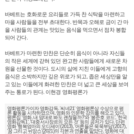
바베트는 호화로운 요리들로 가득 찬 식탁을 마련하고
마을 사람들을 전부 초대한다. 반목과 오해로 금이 간 마
을 사람들의 관계는 맛있는 음식을 먹으면서 점차 봉합
되어 간다.
바베트가 마련한 만찬은 단순히 음식이 아니라 자신들
의 작은 세계에 갇혀 있던 완고한 사람들에게 새로운 차
원을 선물한 것이다. 도시의 삶에 지친 이들에게 고향의
음식은 소박하지만 깊은 위로가 되고, 좁은 세상만을 알
고 있는 이들에게 화려한 만찬은 더 넓고 큰 세상을 보여
주는 통로가 된다. 이현경 영화평론가
영화평론가이자 영화감독. '씨네21' 영화평론상 수상으로 평
론 활동을 시작하였으며, 영화와 인문학 강의를 해오고 있다.
평론집 '영화, 내 맘대로 봐도 괜찮을까?'와 '봉준호 코드', '한국
영화감독1', '대중서사장르의 모든 것' 등의 공저가 있다. 단편
영화 '행복엄마의 오디세이'(2013), '어른들은 묵묵부답'(2017),
'꿈 그리고 뉘앙스'(2021)의 각본과 연출을 맡았다. 영화에 대