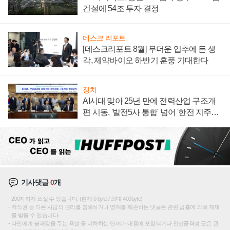
건설에 54조 투자 결정
데스크 리포트
[데스크리포트 8월] 무더운 입추에 든 생
각, 제약바이오 하반기 훈풍 기대한다
정치
AI시대 맞아 25년 만에 전력산업 구조개
편 시동, '발전5사 통합' 넘어 '한전 지주사'
재편론도
기사댓글
0
개
200자까지 쓰실 수 있습니다. (현재 0 byte / 최대 400byte)
저작권 등 다른 사람의 권리를 침해하거나 명예를 훼손하는 댓글은 관련 법률에 의해 제재
를 받을 수 있습니다.
타인에게 불쾌감을 주는 욕설 등 비하하는 단어가 내용에 포함되거나 인신공격성 글은 관