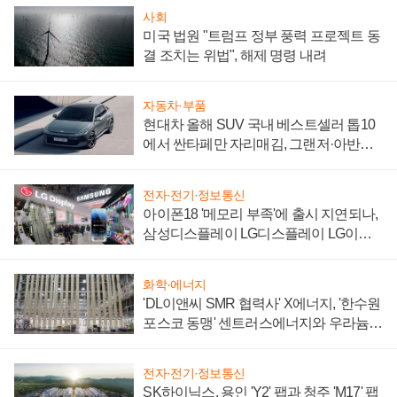
사회
미국 법원 "트럼프 정부 풍력 프로젝트 동
결 조치는 위법", 해제 명령 내려
자동차·부품
현대차 올해 SUV 국내 베스트셀러 톱10
에서 싼타페만 자리매김, 그랜저·아반떼
'세단 쌍끌이'로 내수 방어
전자·전기·정보통신
아이폰18 '메모리 부족'에 출시 지연되나,
삼성디스플레이 LG디스플레이 LG이노
텍 '탈애플' 수익 다각화 속도
화학·에너지
'DL이앤씨 SMR 협력사' X에너지, '한수원
포스코 동맹' 센트러스에너지와 우라늄
계약 체결
전자·전기·정보통신
SK하이닉스, 용인 'Y2' 팹과 청주 'M17' 팹