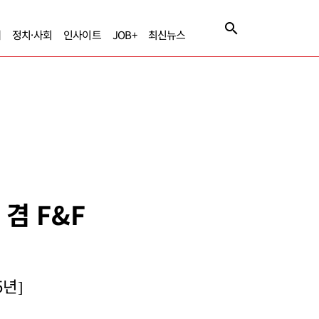
제
정치·사회
인사이트
JOB+
최신뉴스
 겸 F&F
5년]