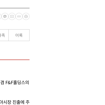
가족
어록
 겸 F&F홀딩스의
아시장 진출에 주