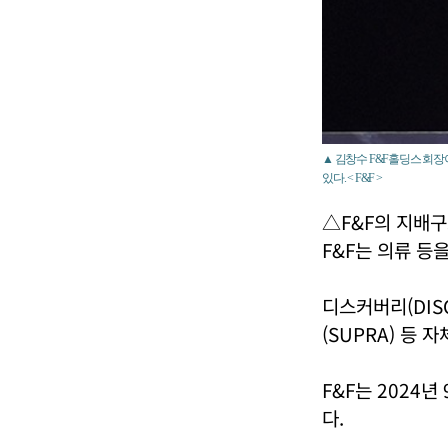
▲ 김창수 F&F홀딩스 회장이
있다. < F&F >
△F&F의 지배
F&F는 의류 등
디스커버리(DISC
(SUPRA) 등
F&F는 2024
다.