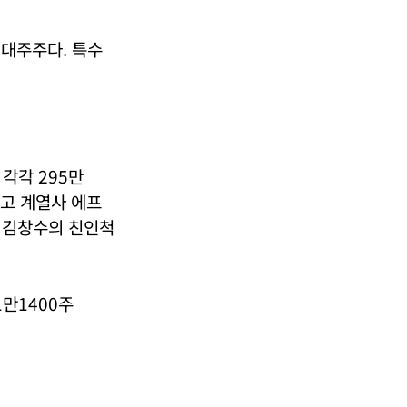
최대주주다. 특수
각각 295만
 있고 계열사 에프
두 김창수의 친인척
1만1400주