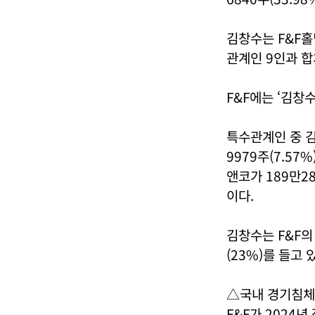
김창수는 F&F홀
관계인 9인과 합
F&F에는 ‘김창
특수관계인 중 김
9979주(7.57%
앤코가 189만2
이다.
김창수는 F&F의 
(23%)를 들고 
△국내 경기침체
F&F가 2024