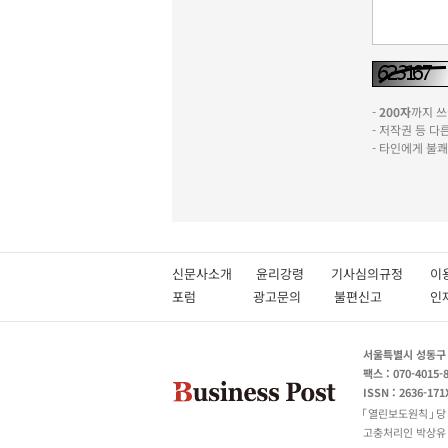
-
200자
까지 쓰실
- 저작권 등 
- 타인에게 불
신문사소개
윤리강령
기사심의규정
이
포럼
광고문의
불편신고
서울특별시 성동구 성
팩스 : 070-4015-
ISSN : 2636-171
열린보도원칙
당
고충처리인 박상유 180