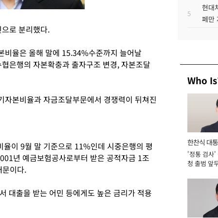
현대차
5
페만 
인으로 분리했다.
본비율은 올해 말에 15.34%수준까지 늘어날
 수협은행의 자본확충과 출자구조 변경, 자본조달
Who Is
자기자본비율과 자금조달부문에서 경쟁력이 뒤쳐진
한찬식 대
비율이 9월 말 기준으로 11%인데 시중은행의 평
'정통 검사'
서관
2001년 예금보험공사로부터 받은 공적자금 1조
청 출범 앞
때문이다.
맡아 [2026
서 대출을 받는 어민 등에게도 높은 금리가 적용