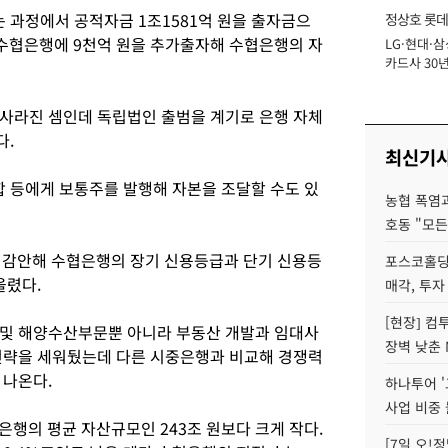
과정에서 공적자금 1조1581억 원을 출자금으
정상호 롯데
 수협은행에 9천억 원을 추가출자해 수협은행의 자
LG·현대·삼
장
카드사 30년
에 '초집중' 
사라진 셈인데 독립법인 출범을 계기로 은행 자체
다.
최신기
 등에게 보통주를 발행해 자본을 조달할 수도 있
농협 폭염과
호동 "모든
 감안해 수협은행의 장기 신용등급과 단기 신용등
포스코홀딩
올렸다.
매각, 투자
[현장] 컴
 및 해양수산부문뿐 아니라 부동산 개발과 임대사
장벽 낮춘 
전략을 세워뒀는데 다른 시중은행과 비교해 경쟁력
 나온다.
하나투어 '
사업 비중 
행의 평균 자산규모인 243조 원보다 크게 작다.
[7일 오!