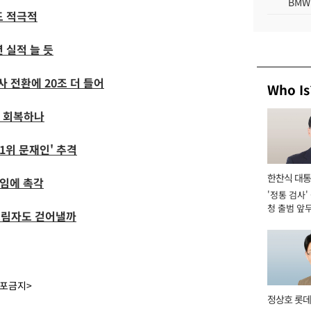
BMW
도 적극적
 실적 늘 듯
 전환에 20조 더 들어
Who Is
예 회복하나
1위 문재인' 추격
한찬식 대
직임에 촉각
'정통 검사'
서관
청 출범 앞
 그림자도 걷어낼까
맡아 [2026
배포금지>
정상호 롯데