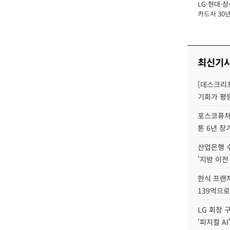
LG·현대·삼
장
카드사 30년
뢰 회복에 
제재 '부담' 
최신기
[데스크리포
기회가 평
포스코퓨처엠
톤 6년 장
산업은행 
'지방 이전
한식 프랜
139억으로
LG 회장 
'피지컬 AI