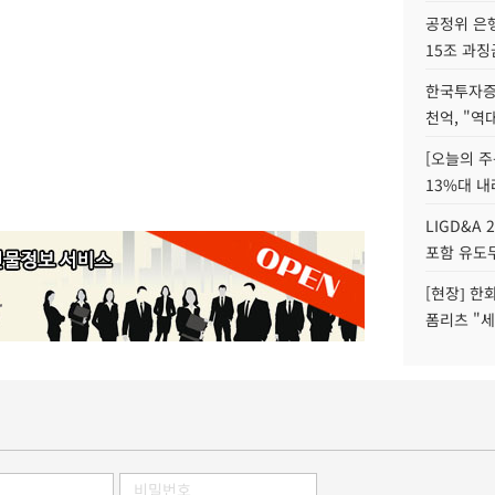
공정위 은행
15조 과징
한국투자증
천억, "역
[오늘의 주
13%대 내
LIGD&A 
포함 유도무
[현장] 한
폼리츠 "세