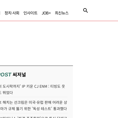
제
정치·사회
인사이트
JOB+
최신뉴스
씨저널
POST
 도시락까지' IP 키운 CJ ENM : 티빙도 웃
도 뛰었다
호 해치는 선크림은 미국·유럽 판매 어려운 상
콜마가 규제 뚫기 위한 '독성 테스트' 통과했다