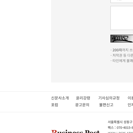
-
200자
까지 쓰실
- 저작권 등 
- 타인에게 불
신문사소개
윤리강령
기사심의규정
이
포럼
광고문의
불편신고
서울특별시 성동구 성
팩스 : 070-4015-
ISSN : 2636-171