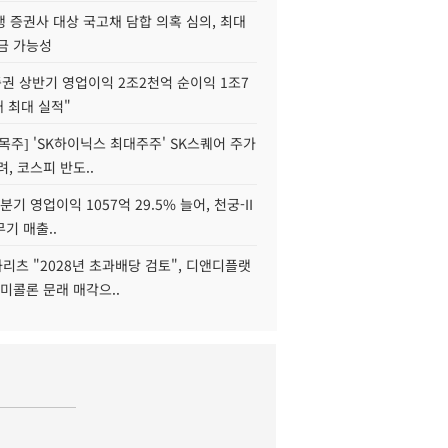
 증권사 대상 국고채 담합 의혹 심의, 최대
금 가능성
권 상반기 영업이익 2조2천억 순이익 1조7
대 최대 실적"
목주] 'SK하이닉스 최대주주' SK스퀘어 주가
려, 코스피 반도..
2분기 영업이익 1057억 29.5% 늘어, 천궁-II
기 매출..
화리츠 "2028년 초과배당 검토", 디앤디플랫
미콜론 문래 매각으..