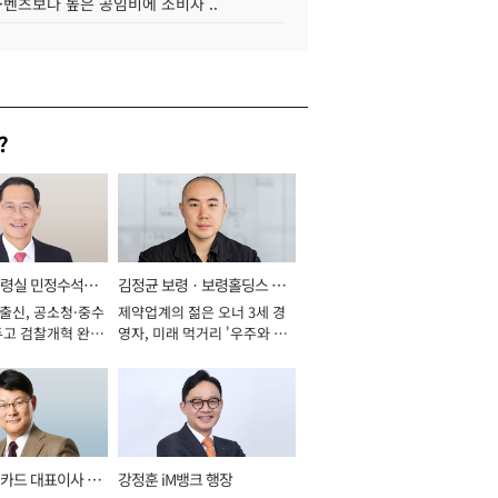
·벤츠보다 높은 공임비에 소비자 ..
?
통령실 민정수석비
김정균 보령ㆍ보령홀딩스 대
 출신, 공소청·중수
제약업계의 젊은 오너 3세 경
표이사 사장
두고 검찰개혁 완수
영자, 미래 먹거리 '우주와 헬
년]
스케어' 공들여 [2026년]
카드 대표이사 사
강정훈 iM뱅크 행장