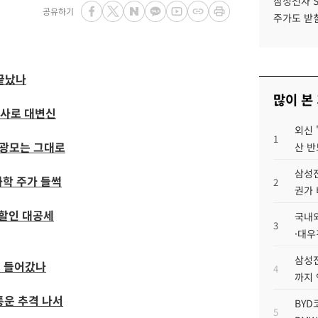
삼성전자 
공유하기
주가도 받칠
 끝났나
많이 본
회사로 대변신
외신 
1
구광모는 그대로
산 반
삼성전
화학 주가 들썩
2
권가 
 할인 대공세
국내외
3
·대우
삼성전
에 들어갔나
4
까지
통운 추격 나서
BYD
5