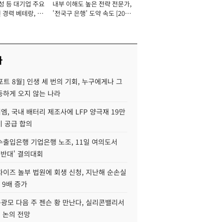
성 등 대기업 주요
내부 이해도 높은 전략 전문가,
 경력 베테랑, 신
'전국구 은행' 도약 속도 [2026
'초집중' 영업정지
년]
[2026년]
사
트 8월] 인생 세 번의 기회, 누구에게나 그
등하게 오지 않는 나라
, 국내 배터리 제조사에 LFP 양극재 19만
기 공급 합의
수출입은행 기업은행 노조, 11일 여의도서
 반대' 결의대회
차이즈 놀부 법원에 회생 신청, 지난해 순손실
 9배 증가
구광모 다음 주 젠슨 황 만난다, 실리콘밸리서
' 논의 전망