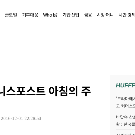
글로벌
기후대응
Who Is?
기업·산업
금융
시장·머니
시민·경
HUFF
즈니스포스트 아침의 주
'드라마에서
고 커머스
바닷속 산
2016-12-01 22:28:53
황 : 한국