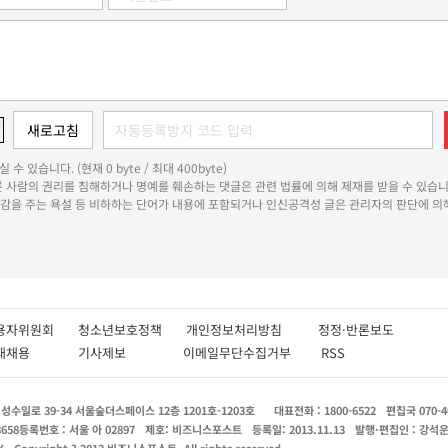
 수 있습니다. (현재 0 byte / 최대 400byte)
다른 사람의 권리를 침해하거나 명예를 훼손하는 댓글은 관련 법률에 의해 제재를 받을 수 있습니
쾌감을 주는 욕설 등 비하하는 단어가 내용에 포함되거나 인신공격성 글은 관리자의 판단에 의해
용자위원회
청소년보호정책
개인정보처리방침
정정·반론보도
인재채용
기사제보
이메일무단수집거부
RSS
수일로 39-34 서울숲더스페이스 12층 1201호-1203호
대표전화 : 1800-6522
편집국 070-4
8658
등록번호 : 서울 아 02897
제호: 비즈니스포스트
등록일: 2013.11.13
발행·편집인 : 강석
X
Copyright ? 2013 비즈니스포스트. All rights reserved.