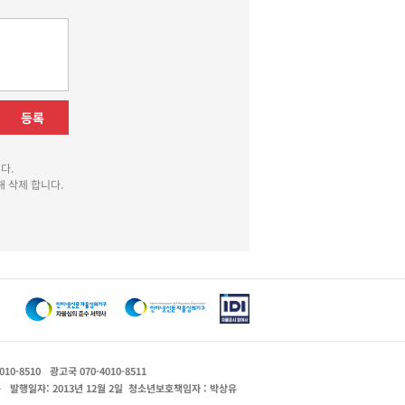
등록
다.
 삭제 합니다.
010-8510
광고국 070-4010-8511
운
발행일자: 2013년 12월 2일
청소년보호책임자 : 박상유