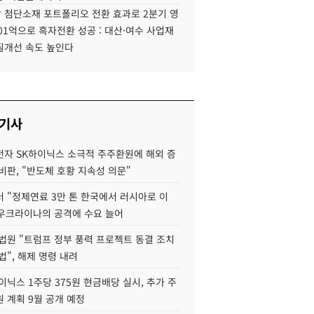
 첨단소재 포트폴리오 전환 효과로 2분기 영
01억으로 흑자전환 성공 : 대산·여수 사업재
질개선 속도 높인다
 기사
자 SK하이닉스 소극적 주주환원에 해외 증
비판, "반도체 호황 지속성 의문"
 "정제연료 3만 톤 한국에서 러시아로 이
 우크라이나의 공격에 수요 늘어
법원 "트럼프 정부 풍력 프로젝트 동결 조치
법", 해제 명령 내려
이닉스 1주당 375원 현금배당 실시, 추가 주
 계획 9월 공개 예정