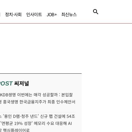
제
정치·사회
인사이트
JOB+
최신뉴스
씨저널
POST
' KDB생명 이번에는 매각 성공할까 : 본입찰
명 흥국생명 한국금융지주가 최종 인수제안서
 '용인 D램-청주 낸드' 신규 팹 건설에 54조
 '연평균 19% 성장' 메모리 수요 대응해 AI
장 핵심플레이어로