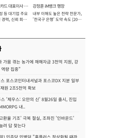
카드 대표이사 사
강정훈 iM뱅크 행장
성 등 대기업 주요
내부 이해도 높은 전략 전문가,
 경력, 신뢰 회복
'전국구 은행' 도약 속도 [2026
[2026년]
년]
사
 가뭄 겪는 농가에 재해자금 3천억 지원, 강
 역량 집중"
스 포스코인터내셔널과 포스코DX 지분 일부
 재원 2조5천억 확보
투스 '제우스: 오만의 신' 8월26일 출시, 진입
MMORPG 내..
고환율 기조' 극복 절실, 조좌진 '인바운드'
늘려 답 찾는다
정말] 민주당 민병덕 "홈플러스 정상화될 때까