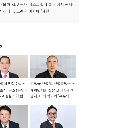
 올해 SUV 국내 베스트셀러 톱10에서 싼타
자리매김, 그랜저·아반떼 '세단..
?
통령실 민정수석비
김정균 보령 및 보령홀딩스 대
 출신, 공소청·중수
제약업계의 젊은 오너 3세 경
표이사 사장
두고 검찰개혁 완수
영자, 미래 먹거리 '우주와 헬
년]
스케어' 공들여 [2026년]