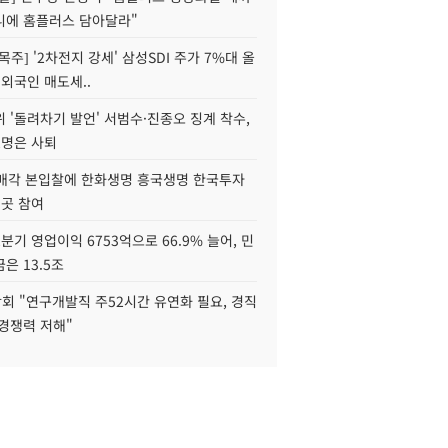
니에 홈플러스 담아달라"
목주] '2차전지 강세' 삼성SDI 주가 7%대 올
 외국인 매도세..
 '돌려차기 발언' 서범수·진종오 징계 착수,
2명은 사퇴
 매각 본입찰에 한화생명 흥국생명 한국투자
3곳 참여
분기 영업이익 6753억으로 66.9% 늘어, 민
은 13.5조
회 "연구개발직 주52시간 유연화 필요, 경직
경쟁력 저해"