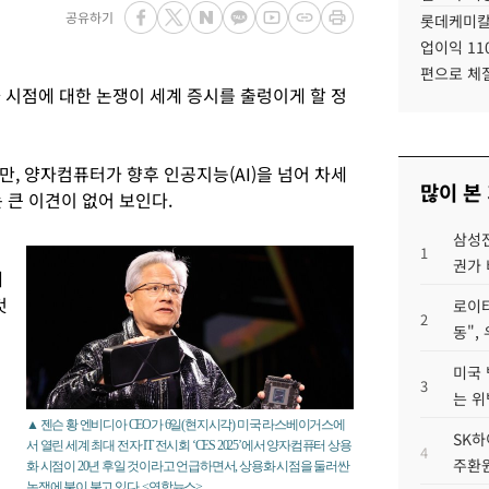
공유하기
롯데케미칼
업이익 11
편으로 체
 시점에 대한 논쟁이 세계 증시를 출렁이게 할 정
, 양자컴퓨터가 향후 인공지능(AI)을 넘어 차세
많이 본
 큰 이견이 없어 보인다.
삼성전
1
권가 
제
것
로이터
2
동",
미국 
3
는 위
▲ 젠슨 황 엔비디아 CEO가 6일(현지시각) 미국 라스베이거스에
SK하
서 열린 세계 최대 전자·IT 전시회 ‘CES 2025’에서 양자컴퓨터 상용
4
주환원
화 시점이 20년 후일 것이라고 언급하면서, 상용화 시점을 둘러싼
논쟁에 불이 붙고 있다. <연합뉴스>