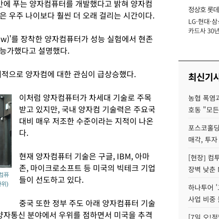
몇 분 만에 푸는 양자컴퓨터를 개발했다고 밝혀 양자컴
정상호 롯데
은 우주 나이보다 훨씬 더 오래 걸리는 시간이다.
LG·현대·삼
장
카드사 30년
low)'를 장착한 양자컴퓨터가 성능 실험에서 현존
에 '초집중' 
 능가했다고 설명했다.
계적으로 양자컴에 대한 관심이 급상승했다.
최신기
이처럼 양자컴퓨터가 차세대 기술로 주목
농협 폭염과
받고 있지만, 국내 양자컴 기술력은 주요국
호동 "모든
대비 매우 저조한 수준이라는 지적이 나온
포스코홀딩
다.
매각, 투자
현재 양자컴퓨터 기술은 구글, IBM, 아마
[현장] 컴
존, 마이크로소프트 등 미국의 빅테크 기업
장벽 낮춘 
자컴퓨
들이 선도하고 있다.
위)
하나투어 '
사업 비중 
중국 또한 정부 주도 아래 양자컴퓨터 기술
 양자통신 분야에서 우위를 점하면서 미국을 추격
[7일 오!