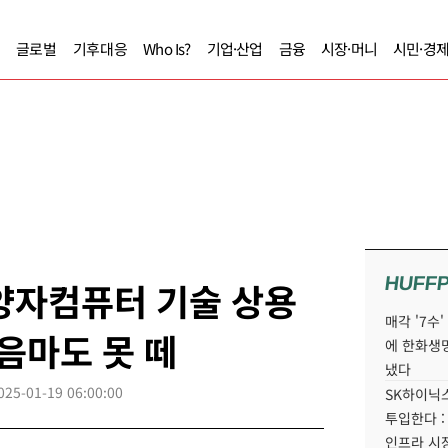
글로벌
기후대응
Who Is?
기업·산업
금융
시장·머니
시민·경
HUFF
양자컴퓨터 기술 상용
매각 '7수
걸음마도 못 떼
에 한화생
냈다
025-01-19 06:00:00
SK하이닉스
투입한다 :
인프라 시