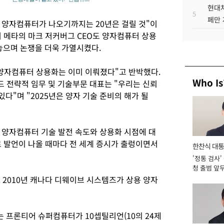
현대차
5
페만 
한 양자컴퓨터가 나오기까지는 20년은 걸릴 것"이
어 메타의 마크 저커버그 CEO도 양자컴퓨터 상용
놓으며 논쟁을 더욱 가열시켰다.
"양자컴퓨터 상용화는 이미 이뤄졌다"고 반박했다.
Who Is
드 전략적 임무 및 기술부문 대표는 "우리는 신뢰
있다"며 "2025년은 양자 기술 준비의 해가 될
 양자컴퓨터 기술 발전 속도와 상용화 시점에 대
로 발언이 나올 때마다 전 세계 증시가 출렁이면서
한찬식 대
'정통 검사'
서관
청 출범 앞
맡아 [2026
 2010년 캐나다 디웨이브 시스템즈가 상용 양자
라는 프론티어 슈퍼컴퓨터가 10셉틸리언(10의 24제