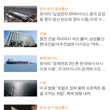
성 의문"
전자·전기·정보통신
로이터 "삼성전자 SK하이닉스 중국 공장
용 현지 생산 반도체 장비 시험, 미국 수출
통제 대비"
건설
원전 건설 국내외서 속도 붙어, 삼성물산·
현대건설·대우건설에 다가오는 '약속의
시간'
화학·에너지
로이터 "정제연료 3만 톤 한국에서 러시
아로 이동", 우크라이나의 공격에 수요 늘
어
사회
미국 법원 "트럼프 정부 풍력 프로젝트 동
결 조치는 위법", 해제 명령 내려
전자·전기·정보통신