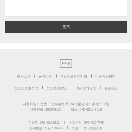
PC버전
회사소개
윤리강령
개인정보처리방침
이용자위원회
청소년보호정책
정정·반론보도
기사심의규정
불편신고
서울특별시 성동구 성수일로 39-34 서울숲더스페이스 12층
대표전화 : 1800-6522
팩스 : 070-4015-8658
편집국 : 070-4010-8512
사업본부 : 070-4010-7078
등록번호 : 서울 아 02897
제호 : 비즈니스포스트