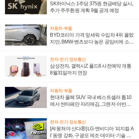
SK하이닉스 1주당 375원 현금배당 실시,
추가 주주환원 계획 9월 공개 예정
자동차·부품
BYD코리아 가격 앞세워 수입차 4위 올랐
지만, BMW·벤츠보다 높은 공임비에 소비
자 불만 폭발
전자·전기·정보통신
삼성전자, 갤럭시Z 폴드8 사전예약 개통
8월31일까지 연장
자동차·부품
현대차 올해 SUV 국내 베스트셀러 톱10
에서 싼타페만 자리매김, 그랜저·아반떼
'세단 쌍끌이'로 내수 방어
전자·전기·정보통신
[AI 뭉쳐야 산다⑧] LG·엔비디아 '피지컬 A
I' 동맹 강화, 구광모 제조·데이터·기술 결