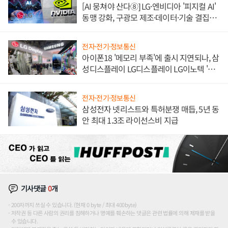
[AI 뭉쳐야 산다⑧] LG·엔비디아 '피지컬 AI'
동맹 강화, 구광모 제조·데이터·기술 결집
해 종합 로보틱스 기업으로
전자·전기·정보통신
아이폰18 '메모리 부족'에 출시 지연되나, 삼
성디스플레이 LG디스플레이 LG이노텍 '탈
애플' 수익 다각화 속도
전자·전기·정보통신
삼성전자 넷리스트와 특허분쟁 매듭, 5년 동
안 최대 1.3조 라이선스비 지급
기사댓글
0
개
200자까지 쓰실 수 있습니다. (현재 0 byte / 최대 400byte)
저작권 등 다른 사람의 권리를 침해하거나 명예를 훼손하는 댓글은 관련 법률에 의해 제재를 받을
수 있습니다.