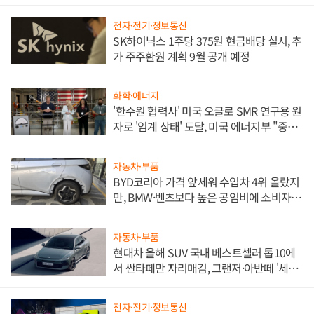
전자·전기·정보통신
SK하이닉스 1주당 375원 현금배당 실시, 추
가 주주환원 계획 9월 공개 예정
화학·에너지
'한수원 협력사' 미국 오클로 SMR 연구용 원
자로 '임계 상태' 도달, 미국 에너지부 "중요
한 이정표"
자동차·부품
BYD코리아 가격 앞세워 수입차 4위 올랐지
만, BMW·벤츠보다 높은 공임비에 소비자
불만 폭발
자동차·부품
현대차 올해 SUV 국내 베스트셀러 톱10에
서 싼타페만 자리매김, 그랜저·아반떼 '세단
쌍끌이'로 내수 방어
전자·전기·정보통신