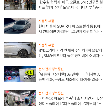
'한수원 협력사' 미국 오클로 SMR 연구용 원
자로 '임계 상태' 도달, 미국 에너지부 "중요
한 이정표"
자동차·부품
현대차 올해 SUV 국내 베스트셀러 톱10에
서 싼타페만 자리매김, 그랜저·아반떼 '세단
쌍끌이'로 내수 방어
자동차·부품
BYD코리아 가격 앞세워 수입차 4위 올랐지
만, BMW·벤츠보다 높은 공임비에 소비자
불만 폭발
전자·전기·정보통신
[AI 뭉쳐야 산다⑧] LG·엔비디아 '피지컬 AI'
동맹 강화, 구광모 제조·데이터·기술 결집
해 종합 로보틱스 기업으로
전자·전기·정보통신
아이폰18 '메모리 부족'에 출시 지연되나, 삼
성디스플레이 LG디스플레이 LG이노텍 '탈