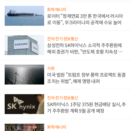
화학·에너지
로이터 "정제연료 3만 톤 한국에서 러시아
로 이동", 우크라이나의 공격에 수요 늘어
전자·전기·정보통신
삼성전자 SK하이닉스 소극적 주주환원에
해외 증권가 비판, "반도체 호황 지속성 의
문"
사회
미국 법원 "트럼프 정부 풍력 프로젝트 동결
조치는 위법", 해제 명령 내려
전자·전기·정보통신
SK하이닉스 1주당 375원 현금배당 실시, 추
가 주주환원 계획 9월 공개 예정
화학·에너지