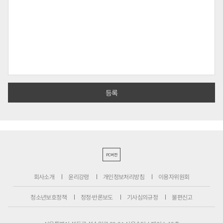
PC버전
회사소개
윤리강령
개인정보처리방침
이용자위원회
청소년보호정책
정정·반론보도
기사심의규정
불편신고