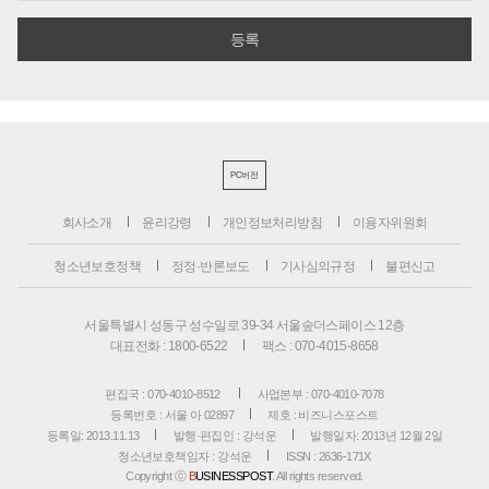
PC버전
회사소개
윤리강령
개인정보처리방침
이용자위원회
청소년보호정책
정정·반론보도
기사심의규정
불편신고
서울특별시 성동구 성수일로 39-34 서울숲더스페이스 12층
대표전화 : 1800-6522
팩스 : 070-4015-8658
편집국 : 070-4010-8512
사업본부 : 070-4010-7078
등록번호 : 서울 아 02897
제호 : 비즈니스포스트
등록일: 2013.11.13
발행·편집인 : 강석운
발행일자: 2013년 12월 2일
청소년보호책임자 : 강석운
ISSN : 2636-171X
Copyright ⓒ
B
USINESSPOST
. All rights reserved.