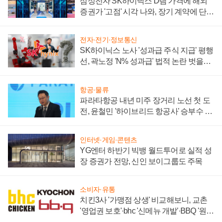
삼성전자 SK하이닉스 D램 가격에 해외
증권가 '고점' 시각 나와, 장기 계약에 단점
부각
전자·전기·정보통신
SK하이닉스 노사 '성과급 주식 지급' 평행
선, 곽노정 'N% 성과급' 법적 논란 벗을지
주목
항공·물류
파라타항공 내년 미주 장거리 노선 첫 도
전, 윤철민 '하이브리드 항공사' 승부수 통
할까
인터넷·게임·콘텐츠
YG엔터 하반기 빅뱅 월드투어로 실적 성
장 증권가 전망, 신인 보이그룹도 주목
소비자·유통
치킨3사 '가맹점 상생' 비교해보니, 교촌
'영업권 보호'·bhc '신메뉴 개발'·BBQ '원가
부담'