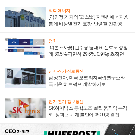
화학·에너지
[김민정 기자의 '코스뽀'] 지엔씨에너지 AI
붐에 비상발전기 호황, 안병철 친환경 에
너지 발전전문기업 향한다
정치
[여론조사꽃] 민주당 당대표 선호도 정청
래 30.5%·김민석 29.6%, 0.9%p 초접전
전자·전기·정보통신
삼성전자, 미국 오크리지국립연구소와
극저온 히트펌프 개발하기로
전자·전기·정보통신
SK하이닉스 통합노조 설립 움직임 본격
화, 성과급 체계 불만에 3500명 결집