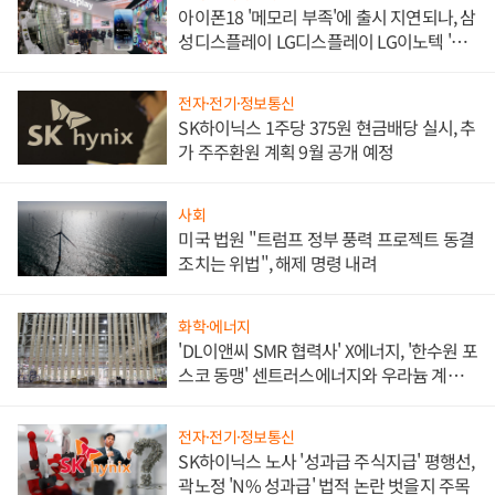
아이폰18 '메모리 부족'에 출시 지연되나, 삼
성디스플레이 LG디스플레이 LG이노텍 '탈
애플' 수익 다각화 속도
전자·전기·정보통신
SK하이닉스 1주당 375원 현금배당 실시, 추
가 주주환원 계획 9월 공개 예정
사회
미국 법원 "트럼프 정부 풍력 프로젝트 동결
조치는 위법", 해제 명령 내려
화학·에너지
'DL이앤씨 SMR 협력사' X에너지, '한수원 포
스코 동맹' 센트러스에너지와 우라늄 계약
체결
전자·전기·정보통신
SK하이닉스 노사 '성과급 주식지급' 평행선,
곽노정 'N% 성과급' 법적 논란 벗을지 주목