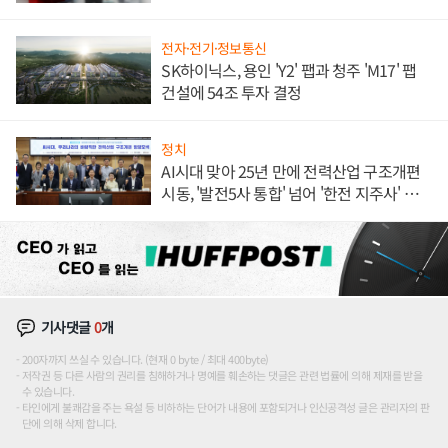
전자·전기·정보통신
SK하이닉스, 용인 'Y2' 팹과 청주 'M17' 팹
건설에 54조 투자 결정
정치
AI시대 맞아 25년 만에 전력산업 구조개편
시동, '발전5사 통합' 넘어 '한전 지주사' 재편
론도
기사댓글
0
개
200자까지 쓰실 수 있습니다. (현재 0 byte / 최대 400byte)
저작권 등 다른 사람의 권리를 침해하거나 명예를 훼손하는 댓글은 관련 법률에 의해 제재를 받을
수 있습니다.
타인에게 불쾌감을 주는 욕설 등 비하하는 단어가 내용에 포함되거나 인신공격성 글은 관리자의 판
단에 의해 삭제 합니다.