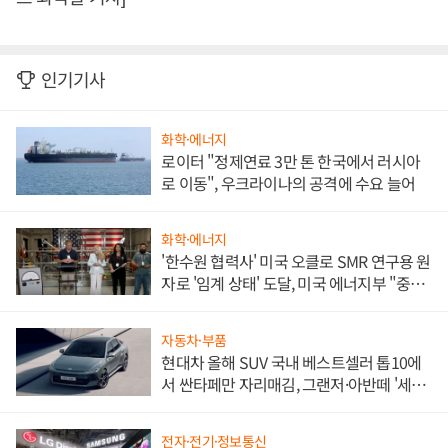
인기기사
화학·에너지
로이터 "정제연료 3만 톤 한국에서 러시아
로 이동", 우크라이나의 공격에 수요 늘어
화학·에너지
'한수원 협력사' 미국 오클로 SMR 연구용 원
자로 '임계 상태' 도달, 미국 에너지부 "중요
한 이정표"
자동차·부품
현대차 올해 SUV 국내 베스트셀러 톱10에
서 싼타페만 자리매김, 그랜저·아반떼 '세단
쌍끌이'로 내수 방어
전자·전기·정보통신