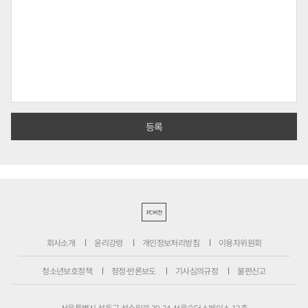
PC버전
회사소개
윤리강령
개인정보처리방침
이용자위원회
청소년보호정책
정정·반론보도
기사심의규정
불편신고
서울특별시 성동구 성수일로 39-34 서울숲더스페이스 12층