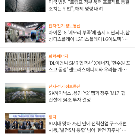
미국 법원 "트럼프 정부 풍력 프로젝트 동결
조치는 위법", 해제 명령 내려
전자·전기·정보통신
아이폰18 '메모리 부족'에 출시 지연되나, 삼
성디스플레이 LG디스플레이 LG이노텍 '탈
애플' 수익 다각화 속도
화학·에너지
'DL이앤씨 SMR 협력사' X에너지, '한수원 포
스코 동맹' 센트러스에너지와 우라늄 계약
체결
전자·전기·정보통신
SK하이닉스, 용인 'Y2' 팹과 청주 'M17' 팹
건설에 54조 투자 결정
정치
AI시대 맞아 25년 만에 전력산업 구조개편
시동, '발전5사 통합' 넘어 '한전 지주사' 재편