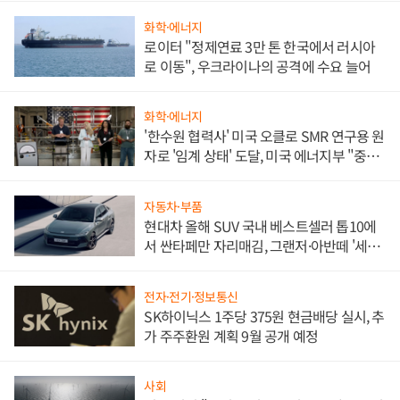
화학·에너지
로이터 "정제연료 3만 톤 한국에서 러시아
로 이동", 우크라이나의 공격에 수요 늘어
화학·에너지
'한수원 협력사' 미국 오클로 SMR 연구용 원
자로 '임계 상태' 도달, 미국 에너지부 "중요
한 이정표"
자동차·부품
현대차 올해 SUV 국내 베스트셀러 톱10에
서 싼타페만 자리매김, 그랜저·아반떼 '세단
쌍끌이'로 내수 방어
전자·전기·정보통신
SK하이닉스 1주당 375원 현금배당 실시, 추
가 주주환원 계획 9월 공개 예정
사회