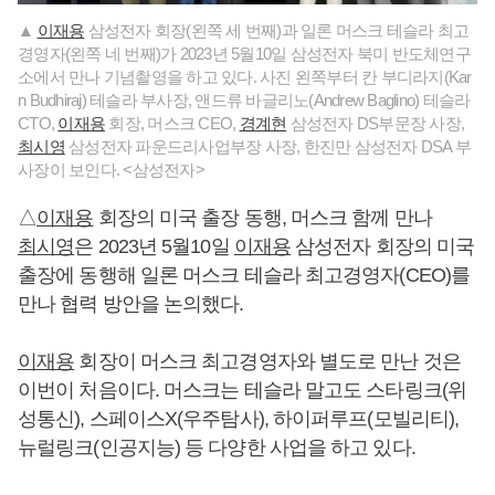
▲
이재용
삼성전자 회장(왼쪽 세 번째)과 일론 머스크 테슬라 최고
경영자(왼쪽 네 번째)가 2023년 5월10일 삼성전자 북미 반도체연구
소에서 만나 기념촬영을 하고 있다. 사진 왼쪽부터 칸 부디라지(Kar
n Budhiraj) 테슬라 부사장, 앤드류 바글리노(Andrew Baglino) 테슬라
CTO,
이재용
회장, 머스크 CEO,
경계현
삼성전자 DS부문장 사장,
최시영
삼성전자 파운드리사업부장 사장, 한진만 삼성전자 DSA 부
사장이 보인다. <삼성전자>
△
이재용
회장의 미국 출장 동행, 머스크 함께 만나
최시영
은 2023년 5월10일
이재용
삼성전자 회장의 미국
출장에 동행해 일론 머스크 테슬라 최고경영자(CEO)를
만나 협력 방안을 논의했다.
이재용
회장이 머스크 최고경영자와 별도로 만난 것은
이번이 처음이다. 머스크는 테슬라 말고도 스타링크(위
성통신), 스페이스X(우주탐사), 하이퍼루프(모빌리티),
뉴럴링크(인공지능) 등 다양한 사업을 하고 있다.