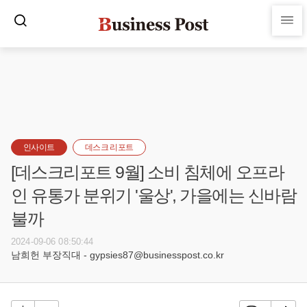
인사이트
데스크 리포트
[데스크리포트 9월] 소비 침체에 오프라
인 유통가 분위기 '울상', 가을에는 신바람
불까
2024-09-06 08:50:44
남희헌 부장직대 - gypsies87@businesspost.co.kr