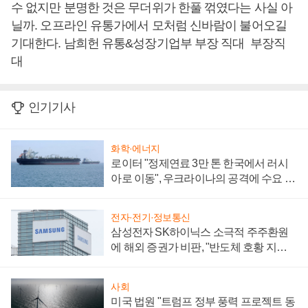
수 없지만 분명한 것은 무더위가 한풀 꺾였다는 사실 아
닐까. 오프라인 유통가에서 모처럼 신바람이 불어오길
기대한다. 남희헌 유통&성장기업부 부장 직대 부장직
대
인기기사
화학·에너지
로이터 "정제연료 3만 톤 한국에서 러시
아로 이동", 우크라이나의 공격에 수요 늘
어
전자·전기·정보통신
삼성전자 SK하이닉스 소극적 주주환원
에 해외 증권가 비판, "반도체 호황 지속
성 의문"
사회
미국 법원 "트럼프 정부 풍력 프로젝트 동