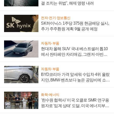
결 조치는 위법", 해제 명령 내려
전자·전기·정보통신
SK하이닉스 1주당 375원 현금배당 실시,
추가 주주환원 계획 9월 공개 예정
자동차·부품
현대차 올해 SUV 국내 베스트셀러 톱10
에서 싼타페만 자리매김, 그랜저·아반떼
'세단 쌍끌이'로 내수 방어
자동차·부품
BYD코리아 가격 앞세워 수입차 4위 올랐
지만, BMW·벤츠보다 높은 공임비에 소비
자 불만 폭발
화학·에너지
'한수원 협력사' 미국 오클로 SMR 연구용
원자로 '임계 상태' 도달, 미국 에너지부
"중요한 이정표"