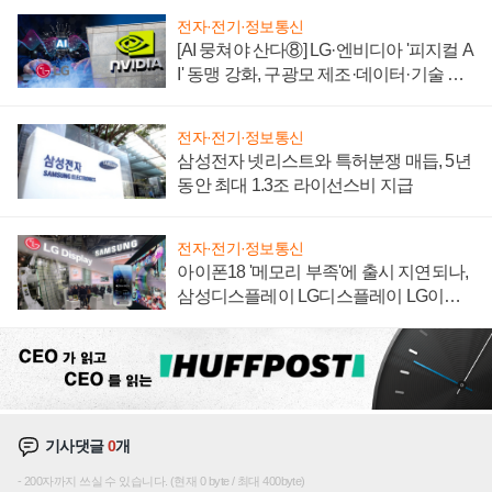
전자·전기·정보통신
[AI 뭉쳐야 산다⑧] LG·엔비디아 '피지컬 A
I' 동맹 강화, 구광모 제조·데이터·기술 결
집해 종합 로보틱스 기업으로
전자·전기·정보통신
삼성전자 넷리스트와 특허분쟁 매듭, 5년
동안 최대 1.3조 라이선스비 지급
전자·전기·정보통신
아이폰18 '메모리 부족'에 출시 지연되나,
삼성디스플레이 LG디스플레이 LG이노
텍 '탈애플' 수익 다각화 속도
기사댓글
0
개
200자까지 쓰실 수 있습니다. (현재 0 byte / 최대 400byte)