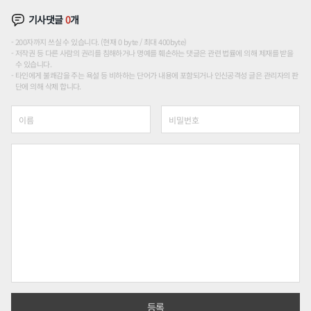
기사댓글
0
개
200자까지 쓰실 수 있습니다. (현재 0 byte / 최대 400byte)
저작권 등 다른 사람의 권리를 침해하거나 명예를 훼손하는 댓글은 관련 법률에 의해 제재를 받을
수 있습니다.
타인에게 불쾌감을 주는 욕설 등 비하하는 단어가 내용에 포함되거나 인신공격성 글은 관리자의 판
단에 의해 삭제 합니다.