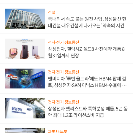
문"
건설
국내외서 속도 붙는 원전 사업, 삼성물산·현
대건설·대우건설에 다가오는 '약속의 시간'
전자·전기·정보통신
삼성전자, 갤럭시Z 폴드8 사전예약 개통 8
월31일까지 연장
전자·전기·정보통신
엔비디아 '루빈 울트라'에도 HBM4 탑재 검
토, 삼성전자·SK하이닉스 HBM4 수율에 주
도권 갈린다
전자·전기·정보통신
삼성전자 넷리스트와 특허분쟁 매듭, 5년 동
안 최대 1.3조 라이선스비 지급
자동차·부품