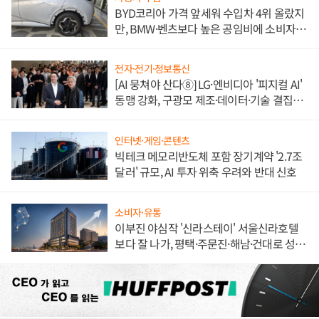
BYD코리아 가격 앞세워 수입차 4위 올랐지
만, BMW·벤츠보다 높은 공임비에 소비자
불만 폭발
전자·전기·정보통신
[AI 뭉쳐야 산다⑧] LG·엔비디아 '피지컬 AI'
동맹 강화, 구광모 제조·데이터·기술 결집
해 종합 로보틱스 기업으로
인터넷·게임·콘텐츠
빅테크 메모리반도체 포함 장기계약 '2.7조
달러' 규모, AI 투자 위축 우려와 반대 신호
소비자·유통
이부진 야심작 '신라스테이' 서울신라호텔
보다 잘 나가, 평택·주문진·해남·건대로 성
장판 더 넓힌다