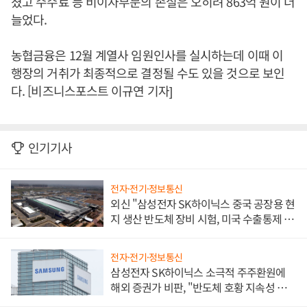
쳤고 수수료 등 비이자부문의 손실은 오히려 863억 원이 더
늘었다.
농협금융은 12월 계열사 임원인사를 실시하는데 이때 이
행장의 거취가 최종적으로 결정될 수도 있을 것으로 보인
다. [비즈니스포스트 이규연 기자]
인기기사
전자·전기·정보통신
외신 "삼성전자 SK하이닉스 중국 공장용 현
지 생산 반도체 장비 시험, 미국 수출통제 대
비"
전자·전기·정보통신
삼성전자 SK하이닉스 소극적 주주환원에
해외 증권가 비판, "반도체 호황 지속성 의
문"