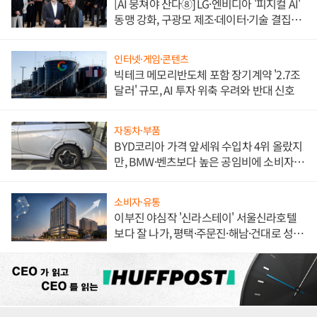
[AI 뭉쳐야 산다⑧] LG·엔비디아 '피지컬 AI'
동맹 강화, 구광모 제조·데이터·기술 결집
해 종합 로보틱스 기업으로
인터넷·게임·콘텐츠
빅테크 메모리반도체 포함 장기계약 '2.7조
달러' 규모, AI 투자 위축 우려와 반대 신호
자동차·부품
BYD코리아 가격 앞세워 수입차 4위 올랐지
만, BMW·벤츠보다 높은 공임비에 소비자
불만 폭발
소비자·유통
이부진 야심작 '신라스테이' 서울신라호텔
보다 잘 나가, 평택·주문진·해남·건대로 성
장판 더 넓힌다