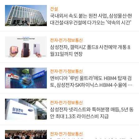
건설
국내외서 속도 붙는 원전 사업, 삼성물산·현
대건설·대우건설에 다가오는 '약속의 시간'
전자·전기·정보통신
삼성전자, 갤럭시Z 폴드8 사전예약 개통 8
월31일까지 연장
전자·전기·정보통신
엔비디아 '루빈 울트라'에도 HBM4 탑재 검
토, 삼성전자·SK하이닉스 HBM4 수율에 주
도권 갈린다
전자·전기·정보통신
삼성전자 넷리스트와 특허분쟁 매듭, 5년 동
안 최대 1.3조 라이선스비 지급
전자·전기·정보통신