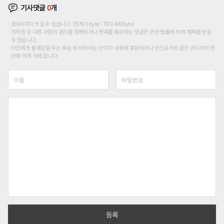
기사댓글
0
개
200자까지 쓰실 수 있습니다. (현재 0 byte / 최대 400byte)
저작권 등 다른 사람의 권리를 침해하거나 명예를 훼손하는 댓글은 관련 법률에 의해 제재를 받을
수 있습니다.
타인에게 불쾌감을 주는 욕설 등 비하하는 단어가 내용에 포함되거나 인신공격성 글은 관리자의 판
단에 의해 삭제 합니다.