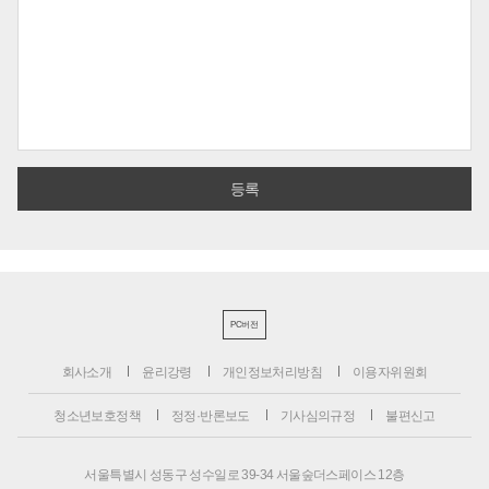
PC버전
회사소개
윤리강령
개인정보처리방침
이용자위원회
청소년보호정책
정정·반론보도
기사심의규정
불편신고
서울특별시 성동구 성수일로 39-34 서울숲더스페이스 12층