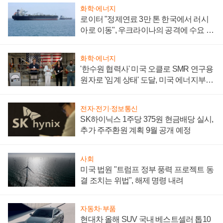
화학·에너지
로이터 "정제연료 3만 톤 한국에서 러시
아로 이동", 우크라이나의 공격에 수요 늘
어
화학·에너지
'한수원 협력사' 미국 오클로 SMR 연구용
원자로 '임계 상태' 도달, 미국 에너지부
"중요한 이정표"
전자·전기·정보통신
SK하이닉스 1주당 375원 현금배당 실시,
추가 주주환원 계획 9월 공개 예정
사회
미국 법원 "트럼프 정부 풍력 프로젝트 동
결 조치는 위법", 해제 명령 내려
자동차·부품
현대차 올해 SUV 국내 베스트셀러 톱10