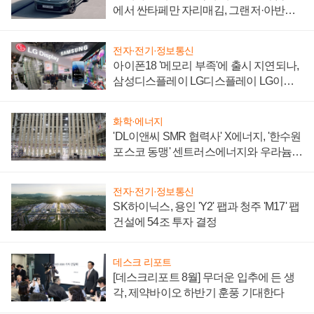
에서 싼타페만 자리매김, 그랜저·아반떼
'세단 쌍끌이'로 내수 방어
전자·전기·정보통신
아이폰18 '메모리 부족'에 출시 지연되나,
삼성디스플레이 LG디스플레이 LG이노
텍 '탈애플' 수익 다각화 속도
화학·에너지
'DL이앤씨 SMR 협력사' X에너지, '한수원
포스코 동맹' 센트러스에너지와 우라늄
계약 체결
전자·전기·정보통신
SK하이닉스, 용인 'Y2' 팹과 청주 'M17' 팹
건설에 54조 투자 결정
데스크 리포트
[데스크리포트 8월] 무더운 입추에 든 생
각, 제약바이오 하반기 훈풍 기대한다