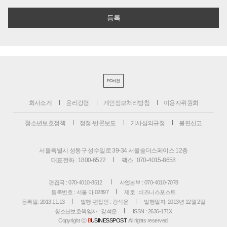
PC버전
회사소개
윤리강령
개인정보처리방침
이용자위원회
청소년보호정책
정정·반론보도
기사심의규정
불편신고
서울특별시 성동구 성수일로 39-34 서울숲더스페이스 12층
대표전화 : 1800-6522
팩스 : 070-4015-8658
편집국 : 070-4010-8512
사업본부 : 070-4010-7078
등록번호 : 서울 아 02897
제호 : 비즈니스포스트
등록일: 2013.11.13
발행·편집인 : 강석운
발행일자: 2013년 12월 2일
청소년보호책임자 : 강석운
ISSN : 2636-171X
Copyright ⓒ
B
USINESSPOST
. All rights reserved.