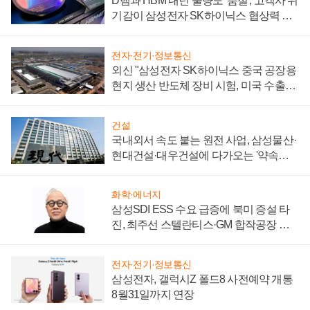
D램과 HBM 내년 물량도 '품절', 고객사 위
기감이 삼성전자 SK하이닉스 협상력 더
키워
전자·전기·정보통신
외신 "삼성전자 SK하이닉스 중국 공장용
현지 생산 반도체 장비 시험, 미국 수출통
제 대비"
건설
국내외서 속도 붙는 원전 사업, 삼성물산·
현대건설·대우건설에 다가오는 '약속의
시간'
화학·에너지
삼성SDI ESS 수요 급증에 북미 증설 타
진, 최주선 스텔란티스·GM 합작공장 건
설 재추진하나
전자·전기·정보통신
삼성전자, 갤럭시Z 폴드8 사전예약 개통
8월31일까지 연장