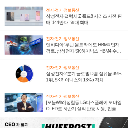
전자·전기·정보통신
삼성전자 갤럭시 Z 폴드8 시리즈 사전 판
매 '144만 대' 역대 최대
전자·전기·정보통신
엔비디아 '루빈 울트라'에도 HBM4 탑재
검토, 삼성전자·SK하이닉스 HBM4 수율
에 주도권 갈린다
전자·전기·정보통신
삼성전자 2분기 글로벌 D램 점유율 39%
1위, SK하이닉스와 13%p 격차
전자·전기·정보통신
[오늘Who] 정철동 LG디스플레이 모바일
OLED로 하반기 실적 반등 시동, '칩플레
이션'에 가격 인하 압박은 부담