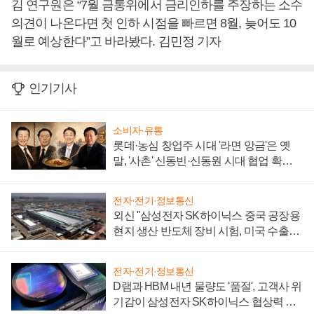
김 연구원은 “7월 금통위에서 금리인하를 주장하는 소수
의견이 나온다면 첫 인하 시점을 빠르면 8월, 늦어도 10
월로 예상한다”고 바라봤다. 김민정 기자
인기기사
소비자·유통
롯데·농심 창업주 시대 '라면 앙금'은 옛
말, '사촌' 신동빈·신동원 시대 협업 확대
일로
전자·전기·정보통신
외신 "삼성전자 SK하이닉스 중국 공장용
현지 생산 반도체 장비 시험, 미국 수출통
제 대비"
전자·전기·정보통신
D램과 HBM 내년 물량도 '품절', 고객사 위
기감이 삼성전자 SK하이닉스 협상력 더