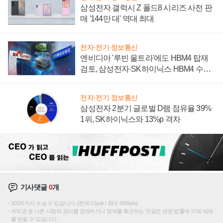
삼성전자 갤럭시 Z 폴드8 시리즈 사전 판
매 '144만 대' 역대 최대
전자·전기·정보통신
엔비디아 '루빈 울트라'에도 HBM4 탑재
검토, 삼성전자·SK하이닉스 HBM4 수율
에 주도권 갈린다
전자·전기·정보통신
삼성전자 2분기 글로벌 D램 점유율 39%
1위, SK하이닉스와 13%p 격차
기사댓글
0
개
200자까지 쓰실 수 있습니다. (현재 0 byte / 최대 400byte)
저작권 등 다른 사람의 권리를 침해하거나 명예를 훼손하는 댓글은 관련 법률에 의해 제재
를 받을 수 있습니다.