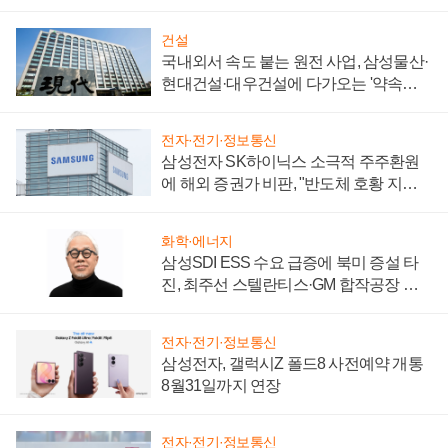
키워
건설
국내외서 속도 붙는 원전 사업, 삼성물산·
현대건설·대우건설에 다가오는 '약속의
시간'
전자·전기·정보통신
삼성전자 SK하이닉스 소극적 주주환원
에 해외 증권가 비판, "반도체 호황 지속
성 의문"
화학·에너지
삼성SDI ESS 수요 급증에 북미 증설 타
진, 최주선 스텔란티스·GM 합작공장 건
설 재추진하나
전자·전기·정보통신
삼성전자, 갤럭시Z 폴드8 사전예약 개통
8월31일까지 연장
전자·전기·정보통신