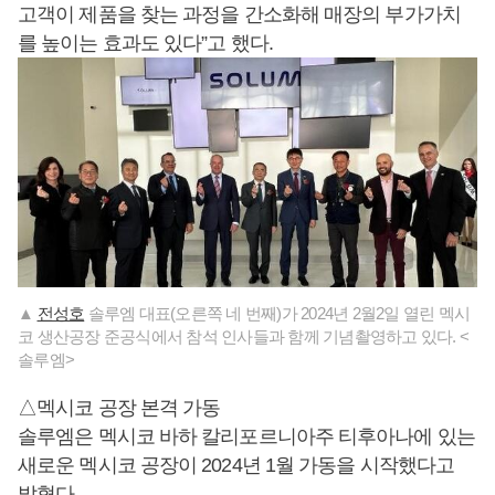
고객이 제품을 찾는 과정을 간소화해 매장의 부가가치
를 높이는 효과도 있다”고 했다.
▲
전성호
솔루엠 대표(오른쪽 네 번째)가 2024년 2월2일 열린 멕시
코 생산공장 준공식에서 참석 인사들과 함께 기념촬영하고 있다. <
솔루엠>
△멕시코 공장 본격 가동
솔루엠은 멕시코 바하 칼리포르니아주 티후아나에 있는
새로운 멕시코 공장이 2024년 1월 가동을 시작했다고
밝혔다.