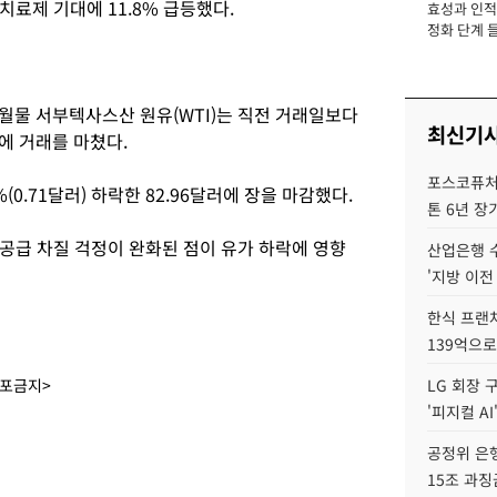
료제 기대에 11.8% 급등했다.
효성과 인적 
장
정화 단계 들
월물 서부텍사스산 원유(WTI)는 직전 거래일보다
최신기
달러에 거래를 마쳤다.
포스코퓨처엠
0.71달러) 하락한 82.96달러에 장을 마감했다.
톤 6년 장
공급 차질 걱정이 완화된 점이 유가 하락에 영향
산업은행 
'지방 이전
한식 프랜
139억으로
배포금지>
LG 회장 
'피지컬 AI
공정위 은행
15조 과징