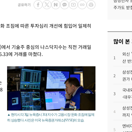
삼성전자 
공유하기
주가도 받칠
화 조짐에 따른 투자심리 개선에 힘입어 일제히
많이 본
E)에서 기술주 중심의 나스닥지수는 직전 거래일
56.33에 거래를 마쳤다.
외신 
1
산 반
삼성전
상
2
권가 
는
8
국내외
3
·대우
삼성전
4
까지
▲ 현지시각 3일 뉴욕증시 3대 지수가 고용시장 둔화 조짐에 일제
히 상승했다. 사진은 미국 뉴욕증권거래소(NYSE)의 모습.
엔비디
5