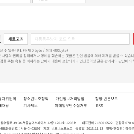
 수 있습니다. (현재 0 byte / 최대 400byte)
다른 사람의 권리를 침해하거나 명예를 훼손하는 댓글은 관련 법률에 의해 제재를 받을 수 있습니
쾌감을 주는 욕설 등 비하하는 단어가 내용에 포함되거나 인신공격성 글은 관리자의 판단에 의해
용자위원회
청소년보호정책
개인정보처리방침
정정·반론보도
인재채용
기사제보
이메일무단수집거부
RSS
수일로 39-34 서울숲더스페이스 12층 1201호-1203호
대표전화 : 1800-6522
편집국 070-4
8658
등록번호 : 서울 아 02897
제호: 비즈니스포스트
등록일: 2013.11.13
발행·편집인 : 강석
X
Copyright ? 2013 비즈니스포스트. All rights reserved.