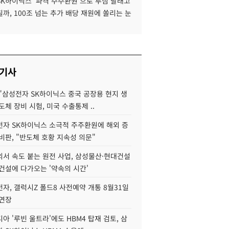
SK하이닉스 '파격 주주환원'으로 투심 달래고
까, 100조 넘는 추가 배당 재원에 쏠리는 눈
 기사
"삼성전자 SK하이닉스 중국 공장용 현지 생
도체 장비 시험, 미국 수출통제 ..
자 SK하이닉스 소극적 주주환원에 해외 증
비판, "반도체 호황 지속성 의문"
서 속도 붙는 원전 사업, 삼성물산·현대건설
건설에 다가오는 '약속의 시간'
자, 갤럭시Z 폴드8 사전예약 개통 8월31일
 연장
아 '루빈 울트라'에도 HBM4 탑재 검토, 삼