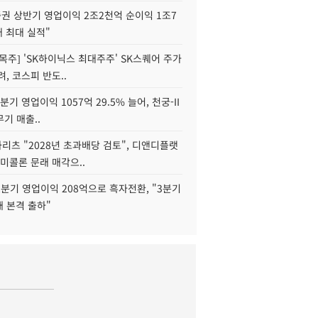
권 상반기 영업이익 2조2천억 순이익 1조7
대 최대 실적"
목주] 'SK하이닉스 최대주주' SK스퀘어 주가
려, 코스피 반도..
2분기 영업이익 1057억 29.5% 늘어, 천궁-II
기 매출..
화리츠 "2028년 초과배당 검토", 디앤디플랫
미콜론 문래 매각으..
분기 영업이익 208억으로 흑자전환, "3분기
재 본격 출하"