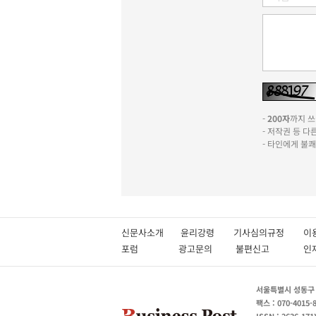
-
200자
까지 쓰실
- 저작권 등 
- 타인에게 불
신문사소개
윤리강령
기사심의규정
이
포럼
광고문의
불편신고
서울특별시 성동구 성
팩스 : 070-4015-
ISSN : 2636-171