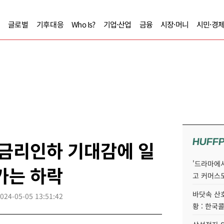
글로벌
기후대응
Who Is?
기업·산업
금융
시장·머니
시민·경
HUFF
 금리인하 기대감에 일
'드라마에서
가는 하락
고 커머스
바닷속 산
024-05-05 13:51:42
황 : 한국