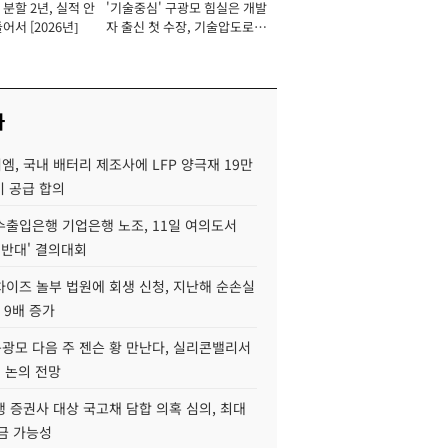
분할 2년, 실적 안
'기술중심' 구광모 힘실은 개발
이사 사장
어서 [2026년]
자 출신 첫 수장, 기술압도로
경쟁력 확보 사활 [2026년]
사
, 국내 배터리 제조사에 LFP 양극재 19만
기 공급 합의
수출입은행 기업은행 노조, 11일 여의도서
 반대' 결의대회
차이즈 놀부 법원에 회생 신청, 지난해 순손실
 9배 증가
구광모 다음 주 젠슨 황 만난다, 실리콘밸리서
' 논의 전망
 증권사 대상 국고채 담합 의혹 심의, 최대
금 가능성