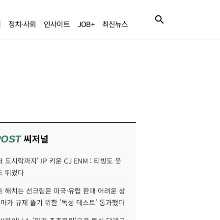
제
정치·사회
인사이트
JOB+
최신뉴스
씨저널
POST
 도시락까지' IP 키운 CJ ENM : 티빙도 웃
도 뛰었다
호 해치는 선크림은 미국·유럽 판매 어려운 상
콜마가 규제 뚫기 위한 '독성 테스트' 통과했다