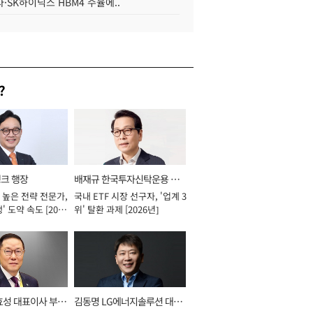
·SK하이닉스 HBM4 수율에..
?
뱅크 행장
배재규 한국투자신탁운용 대
 높은 전략 전문가,
국내 ETF 시장 선구자, '업계 3
표이사 사장
' 도약 속도 [2026
위' 탈환 과제 [2026년]
효성 대표이사 부회
김동명 LG에너지솔루션 대표