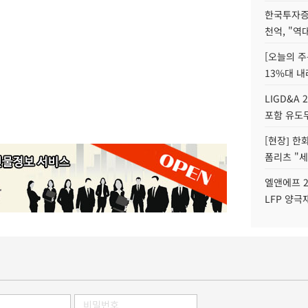
한국투자증
천억, "역
[오늘의 주
13%대 내
LIGD&A 
포함 유도무
[현장] 한
폼리츠 "세
엘앤에프 2
LFP 양극