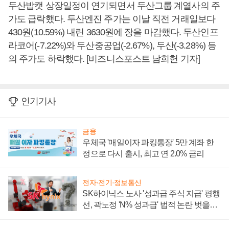
두산밥캣 상장일정이 연기되면서 두산그룹 계열사의 주
가도 급락했다. 두산엔진 주가는 이날 직전 거래일보다
430원(10.59%) 내린 3630원에 장을 마감했다. 두산인프
라코어(-7.22%)와 두산중공업(-2.67%), 두산(-3.28%) 등
의 주가도 하락했다. [비즈니스포스트 남희헌 기자]
인기기사
금융
우체국 '매일이자 파킹통장' 5만 계좌 한
정으로 다시 출시, 최고 연 2.0% 금리
전자·전기·정보통신
SK하이닉스 노사 '성과급 주식 지급' 평행
선, 곽노정 'N% 성과급' 법적 논란 벗을지
주목