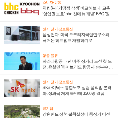
소비자·유통
치킨3사 '가맹점 상생' 비교해보니, 교촌
'영업권 보호'·bhc '신메뉴 개발'·BBQ '원가
부담'
전자·전기·정보통신
삼성전자, 미국 오크리지국립연구소와
극저온 히트펌프 개발하기로
항공·물류
파라타항공 내년 미주 장거리 노선 첫 도
전, 윤철민 '하이브리드 항공사' 승부수 통
할까
전자·전기·정보통신
SK하이닉스 통합노조 설립 움직임 본격
화, 성과급 체계 불만에 3500명 결집
공기업
강원랜드 정책 불확실성에 중장기 비전