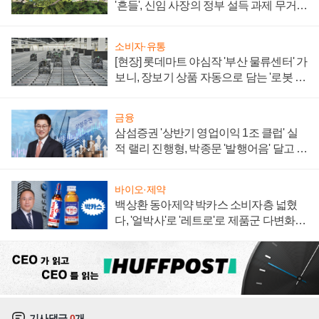
'흔들', 신임 사장의 정부 설득 과제 무거워
져
소비자·유통
[현장] 롯데마트 야심작 '부산 물류센터' 가
보니, 장보기 상품 자동으로 담는 '로봇 40
0대' 장관
금융
삼섬증권 '상반기 영업이익 1조 클럽' 실
적 랠리 진행형, 박종문 '발행어음' 달고 연
임 향하나
바이오·제약
백상환 동아제약 박카스 소비자층 넓혔
다, '얼박사'로 '레트로'로 제품군 다변화
주효
기사댓글
0
개