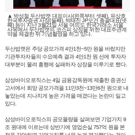
▲ 박성철 두산밥캣 대표이사(왼쪽부터 셋째), 유상호
한국투자증권 사장(둘째), 박태진 JP모건 총괄대표(넷
째) 등이 지난 3월21일 서울 여의도 한국거래소 서울
사옥에서 두산밥캣의 코스피 상장을 위한 대표주관계
약을 체결한 뒤 기념촬영을 하고 있다.
두산밥캣은 주당 공모가격 4만1천~5만 원을 바랐지만
기관투자자들의 수요예측 결과 4만1천 원 선에 투자자
대부분이 몰려 흥행에 실패하자 상장을 미루기로 했다.
삼성바이오로직스는 4일 금융감독원에 제출한 증권신
고서에서 희망 공모가격을 11만3천~13만6천 원으로 내
놓았는데 지나치게 높은 가격을 매겼다는 논란이 일고
있다.
삼성바이오로직스의 공모물량을 살펴보면 기업가치 9
조 원대에 이르는데 상반기에 영업손실 757억 원을 본