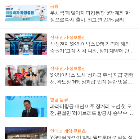
금융
우체국 '매일이자 파킹통장' 5만 계좌 한
정으로 다시 출시, 최고 연 2.0% 금리
전자·전기·정보통신
삼성전자 SK하이닉스 D램 가격에 해외
증권가 '고점' 시각 나와, 장기 계약에 단점
부각
전자·전기·정보통신
SK하이닉스 노사 '성과급 주식 지급' 평행
선, 곽노정 'N% 성과급' 법적 논란 벗을지
주목
항공·물류
파라타항공 내년 미주 장거리 노선 첫 도
전, 윤철민 '하이브리드 항공사' 승부수 통
할까
인터넷·게임·콘텐츠
YG엔터 하반기 빅뱅 월드투어로 실적 성