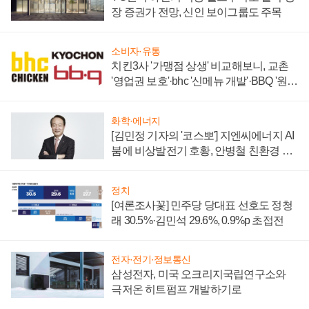
장 증권가 전망, 신인 보이그룹도 주목
소비자·유통
치킨3사 '가맹점 상생' 비교해보니, 교촌
'영업권 보호'·bhc '신메뉴 개발'·BBQ '원가
부담'
화학·에너지
[김민정 기자의 '코스뽀'] 지엔씨에너지 AI
붐에 비상발전기 호황, 안병철 친환경 에
너지 발전전문기업 향한다
정치
[여론조사꽃] 민주당 당대표 선호도 정청
래 30.5%·김민석 29.6%, 0.9%p 초접전
전자·전기·정보통신
삼성전자, 미국 오크리지국립연구소와
극저온 히트펌프 개발하기로