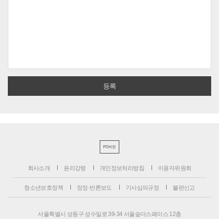
PC버전
회사소개
윤리강령
개인정보처리방침
이용자위원회
청소년보호정책
정정·반론보도
기사심의규정
불편신고
서울특별시 성동구 성수일로 39-34 서울숲더스페이스 12층