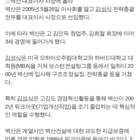
△벽산 대표이사 사장에 올라
벽산은 2005년 5월26일 이사회를 열고
김성식
전략총괄
전무를 대표이사 사장으로 선임했다.
이에 따라 벽산은 고 김인득 창업주, 김희철 회장에 이어
3세 경영에 들어가게 됐다.
김성식
은 미국 오하이오주립대학교와 하버드대학교 대
학원(MBA)을 거쳐 보스턴컨설팅그룹 등에서 일하다 20
00년 벽산에 입사해 구조조정실장, 전략총괄 등을 거쳤
다.
특히
김성식
은 고강도 경영혁신활동을 통해 벽산이 200
2년 워크아웃(기업개선작업)을 조기 졸업하는 데 핵심적
인 역할을 수행했다.
벽산은 계열사인 벽산건설에 대한 과도한 지급보증에
따른 경영 악화로 1998년 워크아웃에 들어간 바 있다. 2