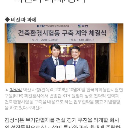
◆ 비전과 과제
▲
김성식
벽산 사장(왼쪽)이 2018년 10월30일 한국화학융합시험연
구원(KTR) 과천청사에서 변종립 KTR 원장과 상호 전략적 협력과
건축환경시험동 구축을 내용으로 하는 업무협약을 맺고 기념촬영
을 하고 있다. <벽산>
김성식
은 무기단열재를 건설 경기 부진을 타개할 회사
의 성장동력으로 삼고 설비 투자와 판매 확대에 주력하