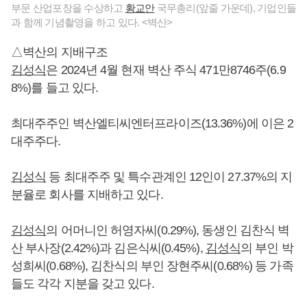
부문 산업포장을 수상하고
황교안
국무총리(앞줄 가운데), 기업인들
과 함께 기념촬영을 하고 있다. <벽산>
△벽산의 지배구조
김성식
은 2024년 4월 현재 벽산 주식 471만8746주(6.9
8%)를 들고 있다.
최대주주인 벽산엘티씨엔터프라이즈(13.36%)에 이은 2
대주주다.
김성식
등 최대주주 및 특수관계인 12인이 27.37%의 지
분율로 회사를 지배하고 있다.
김성식
의 어머니인 허영자씨(0.29%), 동생인 김찬식 벽
산 부사장(2.42%)과 김은식씨(0.45%),
김성식
의 부인 박
성희씨(0.68%), 김찬식의 부인 장현주씨(0.68%) 등 가족
들도 각각 지분을 갖고 있다.