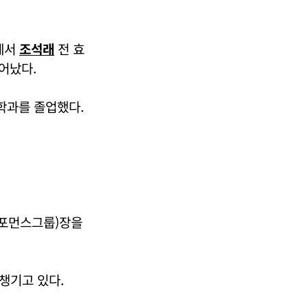
군에서
조석래
전 효
어났다.
학과를 졸업했다.
퍼포먼스그룹)장을
챙기고 있다.