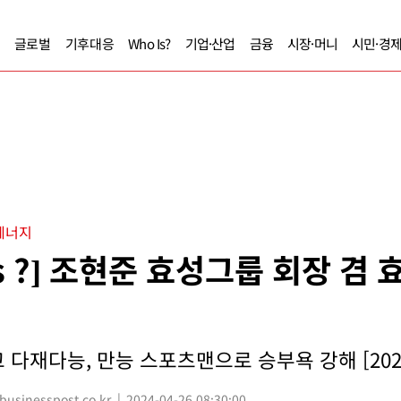
글로벌
기후대응
Who Is?
기업·산업
금융
시장·머니
시민·경
에너지
Is ?] 조현준 효성그룹 회장 겸 
 다재다능, 만능 스포츠맨으로 승부욕 강해 [202
sinesspost.co.kr
2024-04-26 08:30:00