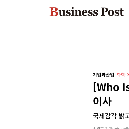
기업과산업
화학·
[Who 
이사
국제감각 밝고
손영호 기자 widsg@bu