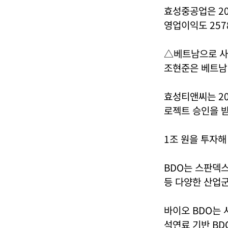
효성중공업은 202
영업이익도 257
△베트남으로 사
조현준은 베트남
효성티앤씨는 20
로젝트 승인을 받
1조 원을 투자해
BDO는 스판덱스
등 다양한 산업
바이오 BDO는
석연료 기반 BD