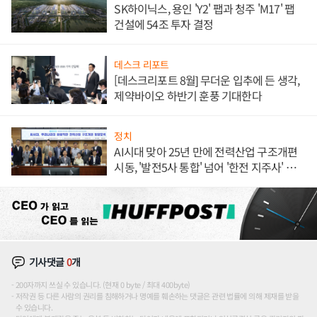
SK하이닉스, 용인 'Y2' 팹과 청주 'M17' 팹
건설에 54조 투자 결정
데스크 리포트
[데스크리포트 8월] 무더운 입추에 든 생각,
제약바이오 하반기 훈풍 기대한다
정치
AI시대 맞아 25년 만에 전력산업 구조개편
시동, '발전5사 통합' 넘어 '한전 지주사' 재편
론도
기사댓글
0
개
200자까지 쓰실 수 있습니다. (현재 0 byte / 최대 400byte)
저작권 등 다른 사람의 권리를 침해하거나 명예를 훼손하는 댓글은 관련 법률에 의해 제재를 받을
수 있습니다.