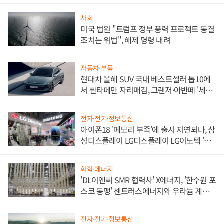
사회
미국 법원 "트럼프 정부 풍력 프로젝트 동결
조치는 위법", 해제 명령 내려
자동차·부품
현대차 올해 SUV 국내 베스트셀러 톱10에
서 싼타페만 자리매김, 그랜저·아반떼 '세단
쌍끌이'로 내수 방어
전자·전기·정보통신
아이폰18 '메모리 부족'에 출시 지연되나, 삼
성디스플레이 LG디스플레이 LG이노텍 '탈
애플' 수익 다각화 속도
화학·에너지
'DL이앤씨 SMR 협력사' X에너지, '한수원 포
스코 동맹' 센트러스에너지와 우라늄 계약
체결
전자·전기·정보통신