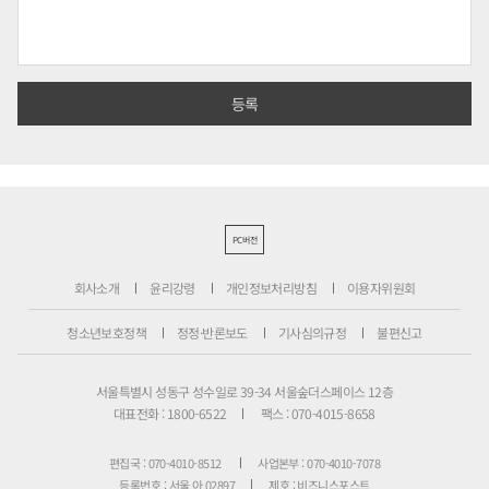
PC버전
회사소개
윤리강령
개인정보처리방침
이용자위원회
청소년보호정책
정정·반론보도
기사심의규정
불편신고
서울특별시 성동구 성수일로 39-34 서울숲더스페이스 12층
대표전화 : 1800-6522
팩스 : 070-4015-8658
편집국 : 070-4010-8512
사업본부 : 070-4010-7078
등록번호 : 서울 아 02897
제호 : 비즈니스포스트