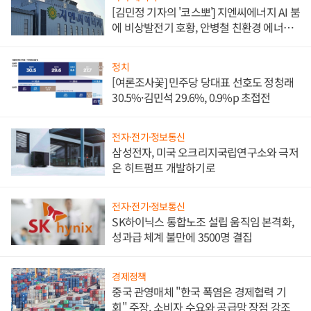
[김민정 기자의 '코스뽀'] 지엔씨에너지 AI 붐
에 비상발전기 호황, 안병철 친환경 에너지
발전전문기업 향한다
정치
[여론조사꽃] 민주당 당대표 선호도 정청래
30.5%·김민석 29.6%, 0.9%p 초접전
전자·전기·정보통신
삼성전자, 미국 오크리지국립연구소와 극저
온 히트펌프 개발하기로
전자·전기·정보통신
SK하이닉스 통합노조 설립 움직임 본격화,
성과급 체계 불만에 3500명 결집
경제정책
중국 관영매체 "한국 폭염은 경제협력 기
회" 주장, 소비자 수요와 공급망 장점 강조