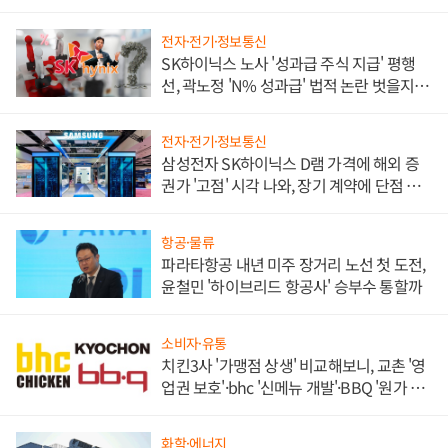
전자·전기·정보통신
SK하이닉스 노사 '성과급 주식 지급' 평행
선, 곽노정 'N% 성과급' 법적 논란 벗을지 주
목
전자·전기·정보통신
삼성전자 SK하이닉스 D램 가격에 해외 증
권가 '고점' 시각 나와, 장기 계약에 단점 부
각
항공·물류
파라타항공 내년 미주 장거리 노선 첫 도전,
윤철민 '하이브리드 항공사' 승부수 통할까
소비자·유통
치킨3사 '가맹점 상생' 비교해보니, 교촌 '영
업권 보호'·bhc '신메뉴 개발'·BBQ '원가 부
담'
화학·에너지