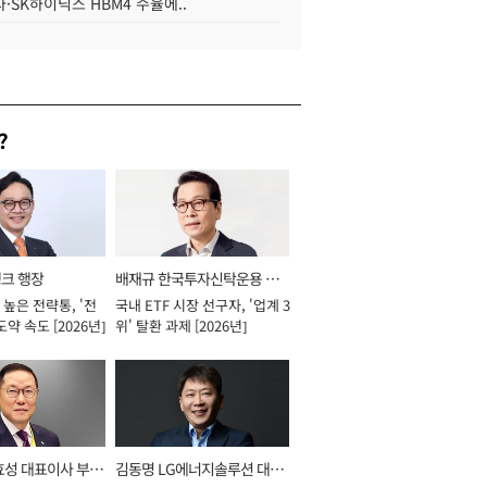
·SK하이닉스 HBM4 수율에..
?
뱅크 행장
배재규 한국투자신탁운용 대
높은 전략통, '전
국내 ETF 시장 선구자, '업계 3
표이사 사장
도약 속도 [2026년]
위' 탈환 과제 [2026년]
효성 대표이사 부회
김동명 LG에너지솔루션 대표