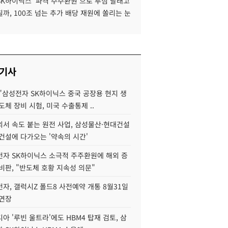
SK하이닉스 '파격 주주환원'으로 투심 달래고
까, 100조 넘는 추가 배당 재원에 쏠리는 눈
 기사
"삼성전자 SK하이닉스 중국 공장용 현지 생
도체 장비 시험, 미국 수출통제 ..
서 속도 붙는 원전 사업, 삼성물산·현대건설
건설에 다가오는 '약속의 시간'
자 SK하이닉스 소극적 주주환원에 해외 증
비판, "반도체 호황 지속성 의문"
자, 갤럭시Z 폴드8 사전예약 개통 8월31일
 연장
아 '루빈 울트라'에도 HBM4 탑재 검토, 삼