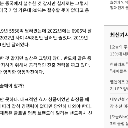
효성과 인적 
분 중국에서 철수한 것 같지만 실제로는 그렇지
장
정화 단계 들
 미국 기업 가운데 80%는 철수할 뜻이 없다고 응
9년 5556억 달러였는데 2022년에는 6906억 달
최신기
022년 사이 4억8천만 달러만 줄었다. 2019년
억1천만 달러였다.
[오늘의 주
13%대 내
 것 같지만 실상은 그렇지 않다. 반도체 같은 중
차지하기 위해서 공격적인 진출 전략을 짜고 있다.
한화리츠 "
한 영리한 양동작전이다.
"세미콜론
엘앤에프 2
탈출해야 할까?
기 LFP 
만 못하다. 대표적인 효자 상품이었던 화장품 매
대우건설 
 따라 잡혀 경쟁력이 없다면 당연히 나와야 한다.
장 추천 예
제품은 글로벌 명품 브랜드에 밀리는 샌드위치 신
[오늘Who
3조 클럽 