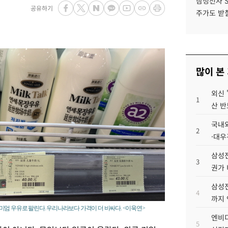
삼성전자 
공유하기
주가도 받칠
많이 본
외신 
1
산 반
국내외
2
·대우
삼성전
3
권가 
삼성전
4
까지
미엄 우유로 팔린다. 우리나라보다 가격이 더 비싸다. <이욱연>
엔비디
5