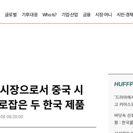
글로벌
기후대응
Who Is?
기업·산업
금융
시장·머니
시민·경
HUFF
 시장으로서 중국 시
'드라마에서
사로잡은 두 한국 제품
고 커머스
바닷속 산
-08 08:30:00
황 : 한국