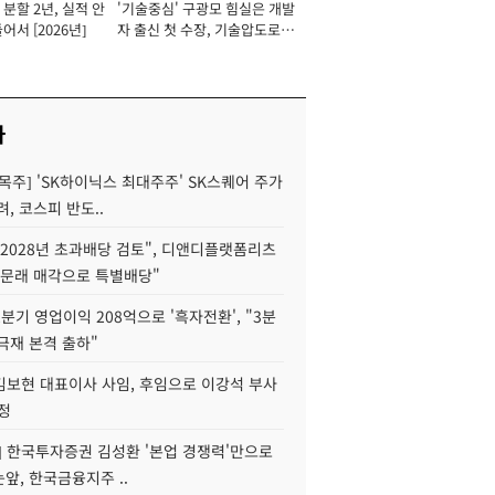
분할 2년, 실적 안
'기술중심' 구광모 힘실은 개발
이사 사장
어서 [2026년]
자 출신 첫 수장, 기술압도로
경쟁력 확보 사활 [2026년]
사
목주] 'SK하이닉스 최대주주' SK스퀘어 주가
려, 코스피 반도..
2028년 초과배당 검토", 디앤디플랫폼리츠
 문래 매각으로 특별배당"
분기 영업이익 208억으로 '흑자전환', "3분
양극재 본격 출하"
김보현 대표이사 사임, 후임으로 이강석 부사
정
] 한국투자증권 김성환 '본업 경쟁력'만으로
눈앞, 한국금융지주 ..