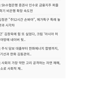
] Sh수협은행 증권사 인수로 금융지주 퍼즐
신학기 비은행 확장 속도전
정관 "주52시간 손봐야", 메가특구 특례 놓
관과 시각차
근' 김창욱에 힘 또 실었다, 크림 '아시아 허
 야망에 네이버 뒷..
] 주식 담보 대출부터 한화에너지 합병까지,
기선과 한화 김동관의..
] 사회의 가장 약한 고리 공격하는 자연 재해,
해소로 사회적 재..