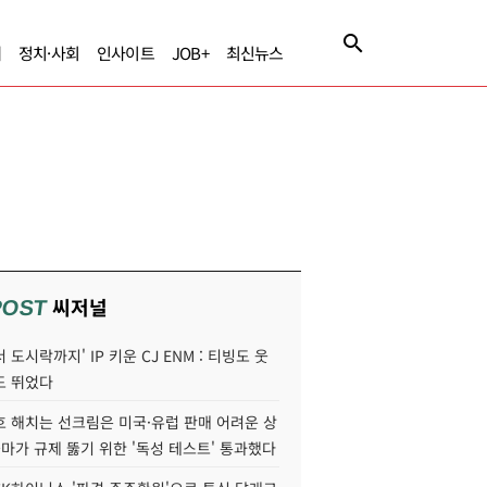
제
정치·사회
인사이트
JOB+
최신뉴스
씨저널
POST
 도시락까지' IP 키운 CJ ENM : 티빙도 웃
도 뛰었다
호 해치는 선크림은 미국·유럽 판매 어려운 상
콜마가 규제 뚫기 위한 '독성 테스트' 통과했다