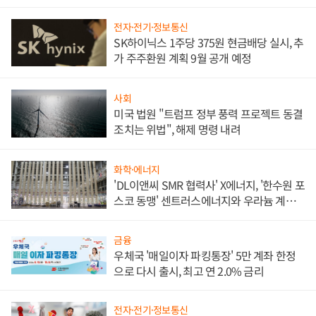
애플' 수익 다각화 속도
전자·전기·정보통신
SK하이닉스 1주당 375원 현금배당 실시, 추
가 주주환원 계획 9월 공개 예정
사회
미국 법원 "트럼프 정부 풍력 프로젝트 동결
조치는 위법", 해제 명령 내려
화학·에너지
'DL이앤씨 SMR 협력사' X에너지, '한수원 포
스코 동맹' 센트러스에너지와 우라늄 계약
체결
금융
우체국 '매일이자 파킹통장' 5만 계좌 한정
으로 다시 출시, 최고 연 2.0% 금리
전자·전기·정보통신