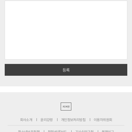
PC버전
회사소개
윤리강령
개인정보처리방침
이용자위원회
청소년보호정책
정정·반론보도
기사심의규정
불편신고