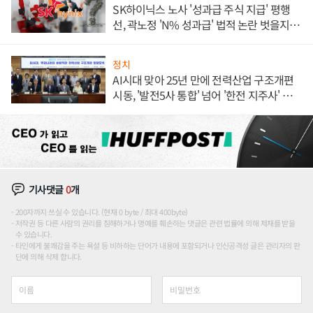
SK하이닉스 노사 '성과급 주식 지급' 평행
선, 곽노정 'N% 성과급' 법적 논란 벗을지 주
목
정치
AI시대 맞아 25년 만에 전력산업 구조개편
시동, '발전5사 통합' 넘어 '한전 지주사' 재편
론도
기사댓글
0
개
200자까지 쓰실 수 있습니다. (현재 0 byte / 최대 400byte)
저작권 등 다른 사람의 권리를 침해하거나 명예를 훼손하는 댓글은 관련 법률에 의해 제재를 받을
수 있습니다.
타인에게 불쾌감을 주는 욕설 등 비하하는 단어가 내용에 포함되거나 인신공격성 글은 관리자의 판
단에 의해 삭제 합니다.