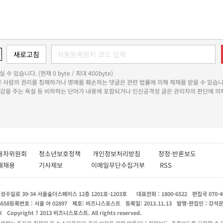
 수 있습니다. (현재 0 byte / 최대 400byte)
다른 사람의 권리를 침해하거나 명예를 훼손하는 댓글은 관련 법률에 의해 제재를 받을 수 있습니
쾌감을 주는 욕설 등 비하하는 단어가 내용에 포함되거나 인신공격성 글은 관리자의 판단에 의해
용자위원회
청소년보호정책
개인정보처리방침
정정·반론보도
인재채용
기사제보
이메일무단수집거부
RSS
수일로 39-34 서울숲더스페이스 12층 1201호-1203호
대표전화 : 1800-6522
편집국 070-4
8658
등록번호 : 서울 아 02897
제호: 비즈니스포스트
등록일: 2013.11.13
발행·편집인 : 강석
X
Copyright ? 2013 비즈니스포스트. All rights reserved.
 매체는 독자와 취재원 등 뉴스이용자의 권리 보장을 위해 반론이나 정정보도, 추후보도를 요청할 수 