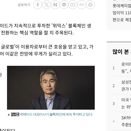
공유하기
롯데케미칼
업이익 11
편으로 체
이드가 지속적으로 투자한 '위믹스' 블록체인 생
전환하는 핵심 역할을 할 지 주목된다.
글로벌'이 이용자로부터 큰 호응을 얻고 있고, 가
많이 본
어 이같은 전망에 무게가 실리고 있다.
로이터
1
동",
가
삼성전
2
권가 
미국 
3
는 위
장현국
▲
위메이드 대표이사가 블록체인에 계속 투자하고 있다.
SK하
4
주환원
풀이된다.