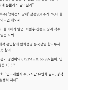
니에 홈플러스 담아달라"
목주] '2차전지 강세' 삼성SDI 주가 7%대 올
 외국인 매도세..
 '돌려차기 발언' 서범수·진종오 징계 착수,
2명은 사퇴
 매각 본입찰에 한화생명 흥국생명 한국투자
3곳 참여
분기 영업이익 6753억으로 66.9% 늘어, 민
은 13.5조
회 "연구개발직 주52시간 유연화 필요, 경직
경쟁력 저해"