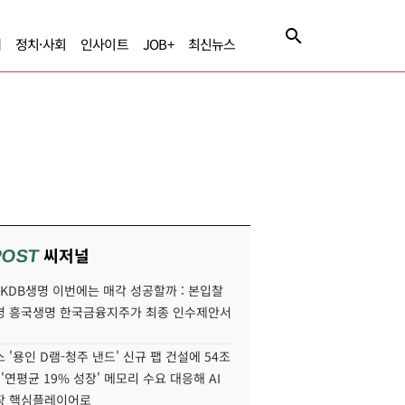
제
정치·사회
인사이트
JOB+
최신뉴스
씨저널
POST
' KDB생명 이번에는 매각 성공할까 : 본입찰
명 흥국생명 한국금융지주가 최종 인수제안서
 '용인 D램-청주 낸드' 신규 팹 건설에 54조
 '연평균 19% 성장' 메모리 수요 대응해 AI
장 핵심플레이어로