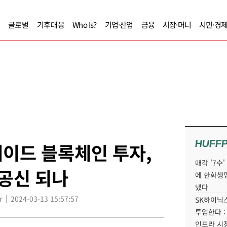
글로벌
기후대응
Who Is?
기업·산업
금융
시장·머니
시민·경
HUFF
이드 블록체인 투자,
매각 '7수
공신 되나
에 한화생
냈다
r
2024-03-13 15:57:57
SK하이닉스
투입한다 :
인프라 시