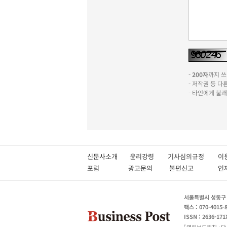
-
200자
까지 쓰실
- 저작권 등 
- 타인에게 불
신문사소개
윤리강령
기사심의규정
이
포럼
광고문의
불편신고
서울특별시 성동구 성
팩스 : 070-4015-
ISSN : 2636-171
열린보도원칙
당