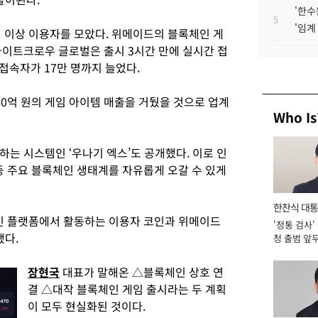
'한수
5
'임계
명 이상 이용자를 모았다. 위메이드의 블록체인 게
나이트크로우 글로벌은 출시 3시간 만에 실시간 접
 접속자가 17만 명까지 늘었다.
60억 원의 게임 아이템 매출을 거뒀을 것으로 업계
Who Is
는 시스템인 ‘우나기 엑스’도 공개했다. 이로 인
등 주요 블록체인 생태계를 자유롭게 오갈 수 있게
한찬식 대
체인 플랫폼에서 활동하는 이용자 코인과 위메이드
'정통 검사'
서관
됐다.
청 출범 앞
맡아 [2026
장현국
대표가 말해온 △블록체인 상호 연
결 △대작 블록체인 게임 출시라는 두 계획
이 모두 현실화된 것이다.