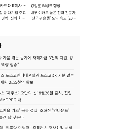
카드 대표이사 사
강정훈 iM뱅크 행장
성 등 대기업 주요
내부 이해도 높은 전략 전문가,
 경력, 신뢰 회복
'전국구 은행' 도약 속도 [2026
[2026년]
년]
사
 가뭄 겪는 농가에 재해자금 3천억 지원, 강
 역량 집중"
스 포스코인터내셔널과 포스코DX 지분 일부
 재원 2조5천억 확보
투스 '제우스: 오만의 신' 8월26일 출시, 진입
MMORPG 내..
고환율 기조' 극복 절실, 조좌진 '인바운드'
늘려 답 찾는다
정말] 민주당 민병덕 "홈플러스 정상화될 때까