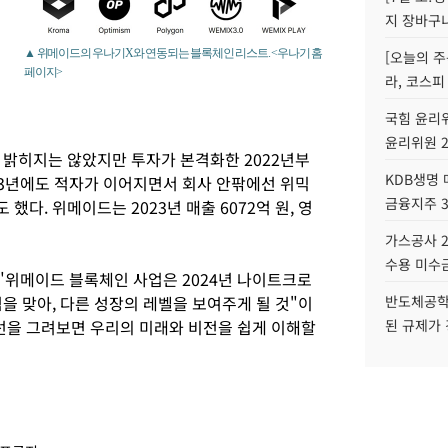
지 장바구
▲ 위메이드의 우나기X와 연동되는 블록체인 리스트. <우나기 홈
[오늘의 주
체
페이지>
라, 코스피
국힘 윤리위
윤리위원 
 밝히지는 않았지만 투자가 본격화한 2022년부
KDB생명
23년에도 적자가 이어지면서 회사 안팎에선 위믹
금융지주 
다. 위메이드는 2023년 매출 6072억 원, 영
가스공사 2
수용 미수금
"위메이드 블록체인 사업은 2024년 나이트크로
을 맞아, 다른 성장의 레벨을 보여주게 될 것"이
반도체공학
선을 그려보면 우리의 미래와 비전을 쉽게 이해할
된 규제가 