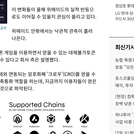
정상호 롯데
이 변화들이 올해 위메이드의 실적 반등으
LG·현대·삼
장
로도 이어질 수 있을지 관심이 쏠리고 있다.
카드사 30년
에 '초집중' 
우글로
위메이드 안팎에서는 낙관적 관측이 흘러
나온다.
최신기
론 게임을 이용하면서 얻을 수 있는 대체불가토큰
 수 있다고 회사 측은 설명했다.
농협 폭염과
호동 "모든
 연동되는 암호화폐 '크로우'(CRO)를 얻을 수
포스코홀딩
축통화 역할을 하는데, 지금까지 이용자들이 얻은
매각, 투자
 것으로 파악된다.
[현장] 컴
장벽 낮춘 
하나투어 '
수
사업 비중 
[7일 오!