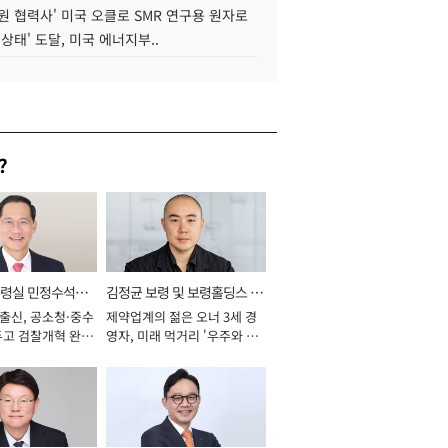
원 협력사' 미국 오클로 SMR 연구용 원자로
 상태' 도달, 미국 에너지부..
?
통령실 민정수석비
김정균 보령 및 보령홀딩스 대
 출신, 공소청·중수
제약업계의 젊은 오너 3세 경
표이사 사장
두고 검찰개혁 완수
영자, 미래 먹거리 '우주와 헬
년]
스케어' 공들여 [2026년]