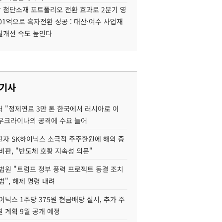
 첨단소재 포트폴리오 전환 효과로 2분기 영
01억으로 흑자전환 성공 : 대산·여수 사업재
질개선 속도 높인다
 기사
 "정제연료 3만 톤 한국에서 러시아로 이
 우크라이나의 공격에 수요 늘어
자 SK하이닉스 소극적 주주환원에 해외 증
비판, "반도체 호황 지속성 의문"
법원 "트럼프 정부 풍력 프로젝트 동결 조치
법", 해제 명령 내려
이닉스 1주당 375원 현금배당 실시, 추가 주
 계획 9월 공개 예정