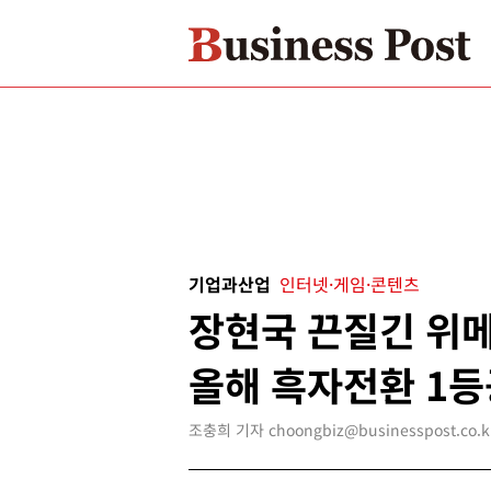
기업과산업
인터넷·게임·콘텐츠
장현국 끈질긴 위메
올해 흑자전환 1등
조충희 기자 choongbiz@businesspost.co.k