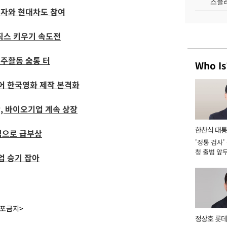
스플레
전자와 현대차도 참여
직스 키우기 속도전
주활동 숨통 터
Who Is
이어 한국영화 제작 본격화
, 바이오기업 계속 상장
한찬식 대
핵심으로 급부상
'정통 검사'
서관
청 출범 앞
업 승기 잡아
맡아 [2026
배포금지>
정상호 롯데