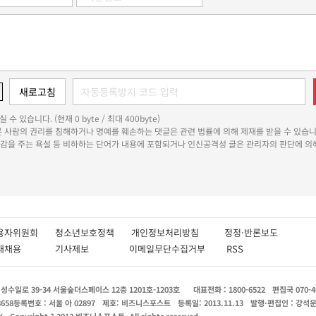
 수 있습니다. (현재 0 byte / 최대 400byte)
다른 사람의 권리를 침해하거나 명예를 훼손하는 댓글은 관련 법률에 의해 제재를 받을 수 있습니
쾌감을 주는 욕설 등 비하하는 단어가 내용에 포함되거나 인신공격성 글은 관리자의 판단에 의해
용자위원회
청소년보호정책
개인정보처리방침
정정·반론보도
인재채용
기사제보
이메일무단수집거부
RSS
수일로 39-34 서울숲더스페이스 12층 1201호-1203호
대표전화 : 1800-6522
편집국 070-4
8658
등록번호 : 서울 아 02897
제호: 비즈니스포스트
등록일: 2013.11.13
발행·편집인 : 강석
X
Copyright ? 2013 비즈니스포스트. All rights reserved.