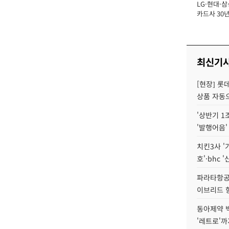
LG·현대·삼
장
카드사 30년
에 '초집중' 
최신기
[현장] 롯
상품 자동으
'상반기 1
'발행어음'
치킨3사 '
호'·bhc '
파라타항공 
이브리드 
동아제약 
'레트로'까