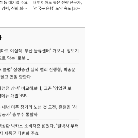
성 등 대기업 주요
내부 이해도 높은 전략 전문가,
 경력, 신뢰 회복
'전국구 은행' 도약 속도 [2026
[2026년]
년]
사
데마트 야심작 '부산 물류센터' 가보니, 장보기
로 담는 '로봇 ..
조 클럽' 삼성증권 실적 랠리 진행형, 박종문
 달고 연임 향한다
가맹점 상생' 비교해보니, 교촌 '영업권 보
신메뉴 개발'·BB..
내년 미주 장거리 노선 첫 도전, 윤철민 '하
항공사' 승부수 통할까
백상환 박카스 소비자층 넓혔다, '얼박사'부터
지 제품군 다변화 주효