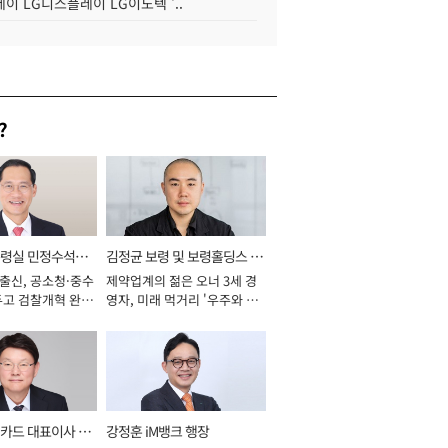
이 LG디스플레이 LG이노텍 '..
?
통령실 민정수석비
김정균 보령 및 보령홀딩스 대
 출신, 공소청·중수
제약업계의 젊은 오너 3세 경
표이사 사장
두고 검찰개혁 완수
영자, 미래 먹거리 '우주와 헬
년]
스케어' 공들여 [2026년]
카드 대표이사 사
강정훈 iM뱅크 행장