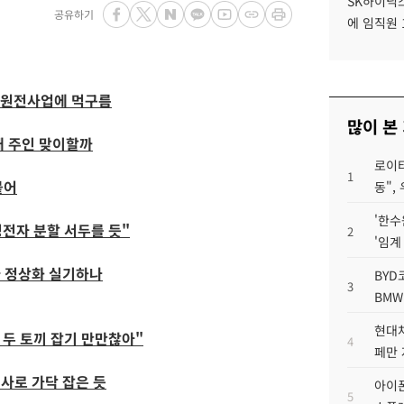
SK하이닉스
공유하기
에 임직원 
 원전사업에 먹구름
많이 본
새 주인 맞이할까
로이터
1
붙어
동",
'한수
성전자 분할 서두를 듯"
2
'임계
다 정상화 실기하나
BYD
3
BMW
현대차
 두 토끼 잡기 만만찮아"
4
페만 
사로 가닥 잡은 듯
아이폰
5