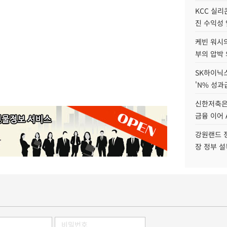
KCC 실리
진 수익성 
케빈 워시의
부의 압박
SK하이닉스
'N% 성과
신한저축은
금융 이어 
강원랜드 정
장 정부 