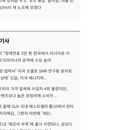
에 성과급 두고 '노조 통합' 움직임, 사흘 만
10%이 새 노조에 모였다
 기사
 "정제연료 3만 톤 한국에서 러시아로 이
 우크라이나의 공격에 수요 늘어
원 협력사' 미국 오클로 SMR 연구용 원자로
 상태' 도달, 미국 에너지부..
코리아 가격 앞세워 수입차 4위 올랐지만,
·벤츠보다 높은 공임비에 소비자 ..
 올해 SUV 국내 베스트셀러 톱10에서 싼타
자리매김, 그랜저·아반떼 '세단..
18 '메모리 부족'에 출시 지연되나, 삼성디