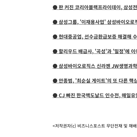
● 판 커진 코리아블랙프라이데이, 삼성
● 삼성그룹, '이재용사업' 삼성바이오로
● 현대중공업, 선수금환급보증 해결해 수
● 할리우드 배급사, '곡성'과 '밀정'에 
● 삼성바이오로직스 신라젠 JW생명과학
● 안종범, '최순실 게이트'의 또 다른 
● CJ 빠진 한국맥도날드 인수전, 매일유
<저작권자(c) 비즈니스포스트 무단전재 및 재