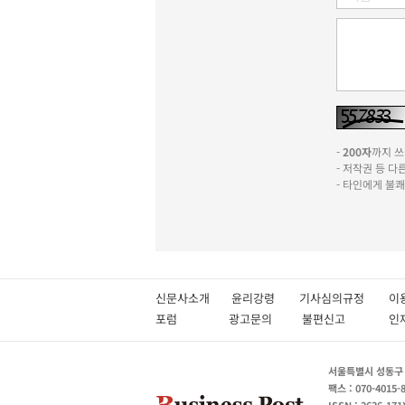
-
200자
까지 쓰실
- 저작권 등 
- 타인에게 불
신문사소개
윤리강령
기사심의규정
이
포럼
광고문의
불편신고
서울특별시 성동구 성
팩스 : 070-4015-
ISSN : 2636-171