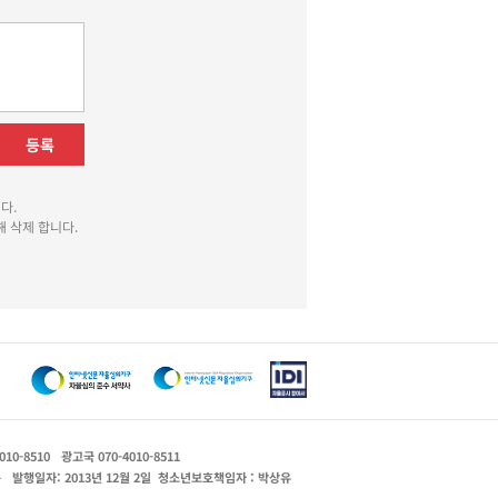
등록
다.
 삭제 합니다.
010-8510
광고국 070-4010-8511
운
발행일자: 2013년 12월 2일
청소년보호책임자 : 박상유