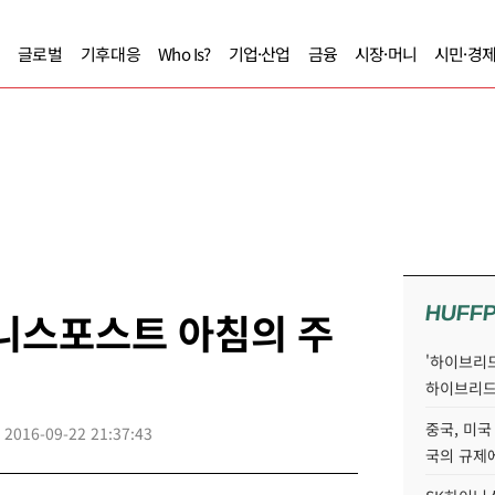
글로벌
기후대응
Who Is?
기업·산업
금융
시장·머니
시민·경
HUFF
즈니스포스트 아침의 주
'하이브리드
하이브리드
중국, 미국
2016-09-22 21:37:43
국의 규제에