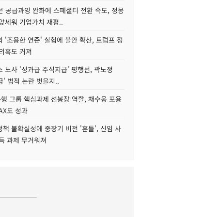
콘 공급과잉 완화에 스페셜티 전환 속도, 정몽
앞세워 기업가치 재평..
 '조용한 연준' 실험에 불안 확산, 트럼프 정
 의혹도 커져
 노사 '성과급 주식지급' 평행선, 곽노정
급' 법적 논란 벗을지..
행 그룹 핵심과제 선봉장 역할, 채수웅 포용
AX도 성과
책 불확실성에 중장기 비전 '흔들', 신임 사
설득 과제 무거워져