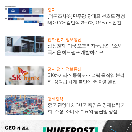
정치
[여론조사꽃] 민주당 당대표 선호도 정청
래 30.5%·김민석 29.6%, 0.9%p 초접전
전자·전기·정보통신
삼성전자, 미국 오크리지국립연구소와
극저온 히트펌프 개발하기로
전자·전기·정보통신
SK하이닉스 통합노조 설립 움직임 본격
화, 성과급 체계 불만에 3500명 결집
경제정책
중국 관영매체 "한국 폭염은 경제협력 기
회" 주장, 소비자 수요와 공급망 장점 강
조