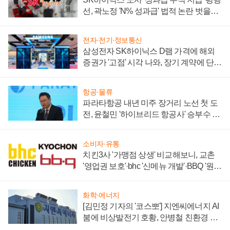
선, 곽노정 'N% 성과급' 법적 논란 벗을지
주목
전자·전기·정보통신
삼성전자 SK하이닉스 D램 가격에 해외
증권가 '고점' 시각 나와, 장기 계약에 단점
부각
항공·물류
파라타항공 내년 미주 장거리 노선 첫 도
전, 윤철민 '하이브리드 항공사' 승부수 통
할까
소비자·유통
치킨3사 '가맹점 상생' 비교해보니, 교촌
'영업권 보호'·bhc '신메뉴 개발'·BBQ '원가
부담'
화학·에너지
[김민정 기자의 '코스뽀'] 지엔씨에너지 AI
붐에 비상발전기 호황, 안병철 친환경 에
너지 발전전문기업 향한다