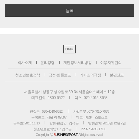
PC버전
회사소개
윤리강령
개인정보처리방침
이용자위원회
청소년보호정책
정정·반론보도
기사심의규정
불편신고
서울특별시 성동구 성수일로 39-34 서울숲더스페이스 12층
대표전화 : 1800-6522
팩스 : 070-4015-8658
편집국 : 070-4010-8512
사업본부 : 070-4010-7078
등록번호 : 서울 아 02897
제호 : 비즈니스포스트
등록일: 2013.11.13
발행·편집인 : 강석운
발행일자: 2013년 12월 2일
청소년보호책임자 : 강석운
ISSN : 2636-171X
Copyright ⓒ
B
USINESSPOST
. All rights reserved.