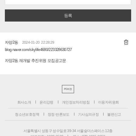
자양2동
2024-01-20 22:28:29
blog.naver.com/skylife4680/223328630727
자양2동 재개발 추진위원 모집공고문
PC버전
회사소개
윤리강령
개인정보처리방침
이용자위원회
청소년보호정책
정정·반론보도
기사심의규정
불편신고
서울특별시 성동구 성수일로 39-34 서울숲더스페이스 12층