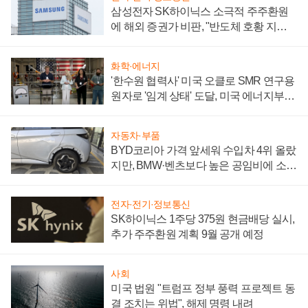
삼성전자 SK하이닉스 소극적 주주환원
에 해외 증권가 비판, "반도체 호황 지속
성 의문"
화학·에너지
'한수원 협력사' 미국 오클로 SMR 연구용
원자로 '임계 상태' 도달, 미국 에너지부
"중요한 이정표"
자동차·부품
BYD코리아 가격 앞세워 수입차 4위 올랐
지만, BMW·벤츠보다 높은 공임비에 소비
자 불만 폭발
전자·전기·정보통신
SK하이닉스 1주당 375원 현금배당 실시,
추가 주주환원 계획 9월 공개 예정
사회
미국 법원 "트럼프 정부 풍력 프로젝트 동
결 조치는 위법", 해제 명령 내려