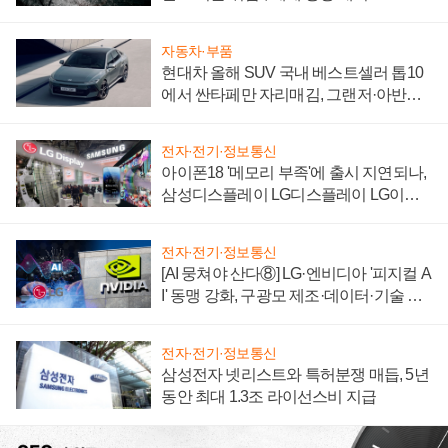
자동차·부품
현대차 올해 SUV 국내 베스트셀러 톱10
에서 싼타페만 자리매김, 그랜저·아반떼
'세단 쌍끌이'로 내수 방어
전자·전기·정보통신
아이폰18 '메모리 부족'에 출시 지연되나,
삼성디스플레이 LG디스플레이 LG이노
텍 '탈애플' 수익 다각화 속도
전자·전기·정보통신
[AI 뭉쳐야 산다⑧] LG·엔비디아 '피지컬 A
I' 동맹 강화, 구광모 제조·데이터·기술 결
집해 종합 로보틱스 기업으로
전자·전기·정보통신
삼성전자 넷리스트와 특허분쟁 매듭, 5년
동안 최대 1.3조 라이선스비 지급