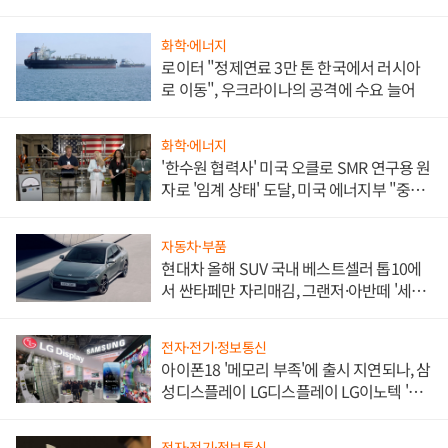
화학·에너지
로이터 "정제연료 3만 톤 한국에서 러시아
로 이동", 우크라이나의 공격에 수요 늘어
화학·에너지
'한수원 협력사' 미국 오클로 SMR 연구용 원
자로 '임계 상태' 도달, 미국 에너지부 "중요
한 이정표"
자동차·부품
현대차 올해 SUV 국내 베스트셀러 톱10에
서 싼타페만 자리매김, 그랜저·아반떼 '세단
쌍끌이'로 내수 방어
전자·전기·정보통신
아이폰18 '메모리 부족'에 출시 지연되나, 삼
성디스플레이 LG디스플레이 LG이노텍 '탈
애플' 수익 다각화 속도
전자·전기·정보통신