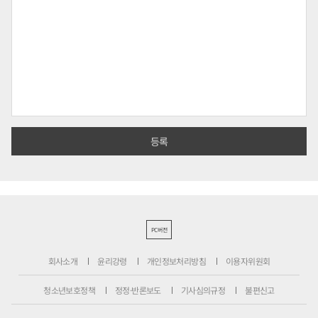
PC버전
회사소개
윤리강령
개인정보처리방침
이용자위원회
청소년보호정책
정정·반론보도
기사심의규정
불편신고