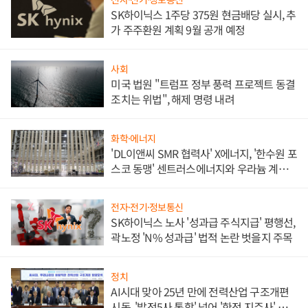
SK하이닉스 1주당 375원 현금배당 실시, 추
가 주주환원 계획 9월 공개 예정
사회
미국 법원 "트럼프 정부 풍력 프로젝트 동결
조치는 위법", 해제 명령 내려
화학·에너지
'DL이앤씨 SMR 협력사' X에너지, '한수원 포
스코 동맹' 센트러스에너지와 우라늄 계약
체결
전자·전기·정보통신
SK하이닉스 노사 '성과급 주식지급' 평행선,
곽노정 'N% 성과급' 법적 논란 벗을지 주목
정치
AI시대 맞아 25년 만에 전력산업 구조개편
시동, '발전5사 통합' 넘어 '한전 지주사' 재편