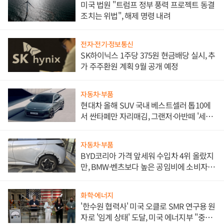
미국 법원 "트럼프 정부 풍력 프로젝트 동결
조치는 위법", 해제 명령 내려
전자·전기·정보통신
SK하이닉스 1주당 375원 현금배당 실시, 추
가 주주환원 계획 9월 공개 예정
자동차·부품
현대차 올해 SUV 국내 베스트셀러 톱10에
서 싼타페만 자리매김, 그랜저·아반떼 '세단
쌍끌이'로 내수 방어
자동차·부품
BYD코리아 가격 앞세워 수입차 4위 올랐지
만, BMW·벤츠보다 높은 공임비에 소비자
불만 폭발
화학·에너지
'한수원 협력사' 미국 오클로 SMR 연구용 원
자로 '임계 상태' 도달, 미국 에너지부 "중요