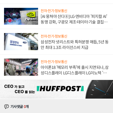
한 이정표"
전자·전기·정보통신
[AI 뭉쳐야 산다⑧] LG·엔비디아 '피지컬 AI'
동맹 강화, 구광모 제조·데이터·기술 결집
해 종합 로보틱스 기업으로
전자·전기·정보통신
삼성전자 넷리스트와 특허분쟁 매듭, 5년 동
안 최대 1.3조 라이선스비 지급
전자·전기·정보통신
아이폰18 '메모리 부족'에 출시 지연되나, 삼
성디스플레이 LG디스플레이 LG이노텍 '탈
애플' 수익 다각화 속도
기사댓글
0
개