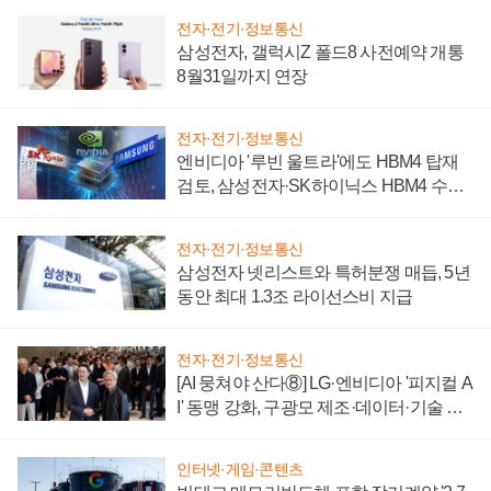
전자·전기·정보통신
삼성전자, 갤럭시Z 폴드8 사전예약 개통
8월31일까지 연장
전자·전기·정보통신
엔비디아 '루빈 울트라'에도 HBM4 탑재
검토, 삼성전자·SK하이닉스 HBM4 수율
에 주도권 갈린다
전자·전기·정보통신
삼성전자 넷리스트와 특허분쟁 매듭, 5년
동안 최대 1.3조 라이선스비 지급
전자·전기·정보통신
[AI 뭉쳐야 산다⑧] LG·엔비디아 '피지컬 A
I' 동맹 강화, 구광모 제조·데이터·기술 결
집해 종합 로보틱스 기업으로
인터넷·게임·콘텐츠