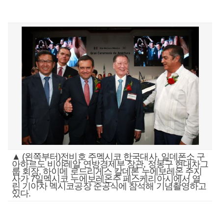
▲ (왼쪽부터)전비호 주멕시코 한국대사, 일데폰소 구
아하르도 비야레알 연방경제부 장관, 정몽구 현대차그
룹 회장, 하이메 로드리게스 칼데론 누에보레온 주지
사가 7일멕시코 누에보레온주 페스케리아시에서 열
린 기아차 멕시코공장 준공식에 참석해 기념촬영하고
있다.