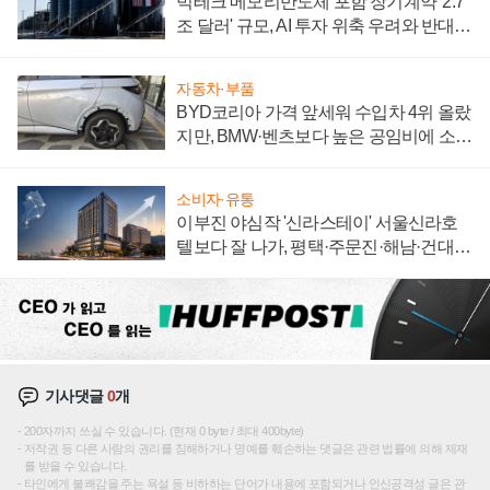
빅테크 메모리반도체 포함 장기계약 '2.7
조 달러' 규모, AI 투자 위축 우려와 반대
신호
자동차·부품
BYD코리아 가격 앞세워 수입차 4위 올랐
지만, BMW·벤츠보다 높은 공임비에 소비
자 불만 폭발
소비자·유통
이부진 야심작 '신라스테이' 서울신라호
텔보다 잘 나가, 평택·주문진·해남·건대로
성장판 더 넓힌다
기사댓글
0
개
200자까지 쓰실 수 있습니다. (현재 0 byte / 최대 400byte)
저작권 등 다른 사람의 권리를 침해하거나 명예를 훼손하는 댓글은 관련 법률에 의해 제재
를 받을 수 있습니다.
타인에게 불쾌감을 주는 욕설 등 비하하는 단어가 내용에 포함되거나 인신공격성 글은 관