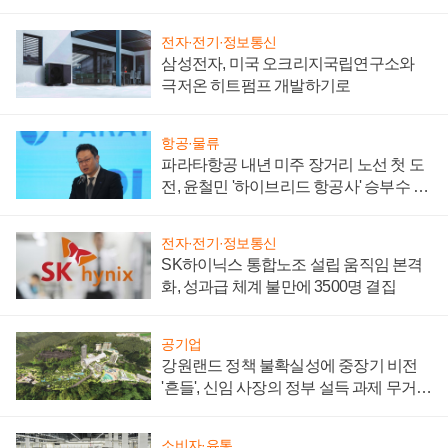
부담'
전자·전기·정보통신
삼성전자, 미국 오크리지국립연구소와
극저온 히트펌프 개발하기로
항공·물류
파라타항공 내년 미주 장거리 노선 첫 도
전, 윤철민 '하이브리드 항공사' 승부수 통
할까
전자·전기·정보통신
SK하이닉스 통합노조 설립 움직임 본격
화, 성과급 체계 불만에 3500명 결집
공기업
강원랜드 정책 불확실성에 중장기 비전
'흔들', 신임 사장의 정부 설득 과제 무거워
져
소비자·유통