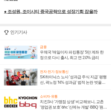
● 조성원, 조이시티 중국공략으로 성장기회 잡을까
인기기사
금융
우체국 '매일이자 파킹통장' 5만 계좌 한
정으로 다시 출시, 최고 연 2.0% 금리
전자·전기·정보통신
SK하이닉스 노사 '성과급 주식 지급' 평행
선, 곽노정 'N% 성과급' 법적 논란 벗을지
주목
소비자·유통
치킨3사 '가맹점 상생' 비교해보니, 교촌
'영업권 보호'·bhc '신메뉴 개발'·BBQ '원가