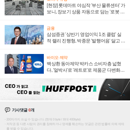
[현장] 롯데마트 야심작 '부산 물류센터' 가
보니, 장보기 상품 자동으로 담는 '로봇 40
0대' 장관
금융
삼섬증권 '상반기 영업이익 1조 클럽' 실
적 랠리 진행형, 박종문 '발행어음' 달고 연
임 향하나
바이오·제약
백상환 동아제약 박카스 소비자층 넓혔
다, '얼박사'로 '레트로'로 제품군 다변화
주효
기사댓글
0
개
200자까지 쓰실 수 있습니다. (현재 0 byte / 최대 400byte)
저작권 등 다른 사람의 권리를 침해하거나 명예를 훼손하는 댓글은 관련 법률에 의해 제재
를 받을 수 있습니다.