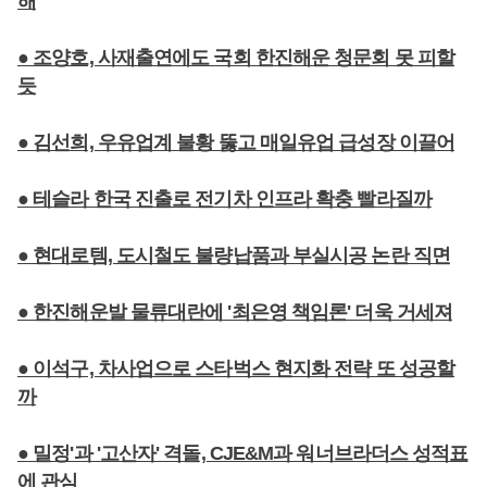
해
● 조양호, 사재출연에도 국회 한진해운 청문회 못 피할
듯
● 김선희, 우유업계 불황 뚫고 매일유업 급성장 이끌어
● 테슬라 한국 진출로 전기차 인프라 확충 빨라질까
● 현대로템, 도시철도 불량납품과 부실시공 논란 직면
● 한진해운발 물류대란에 '최은영 책임론' 더욱 거세져
● 이석구, 차사업으로 스타벅스 현지화 전략 또 성공할
까
● 밀정'과 '고산자' 격돌, CJE&M과 워너브라더스 성적표
에 관심