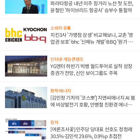
파라타항공 내년 미주 장거리 노선 첫 도전,
윤철민 '하이브리드 항공사' 승부수 통할까
소비자·유통
치킨3사 '가맹점 상생' 비교해보니, 교촌 '영
업권 보호'·bhc '신메뉴 개발'·BBQ '원가 부
담'
인터넷·게임·콘텐츠
YG엔터 하반기 빅뱅 월드투어로 실적 성장
증권가 전망, 신인 보이그룹도 주목
화학·에너지
[김민정 기자의 '코스뽀'] 지엔씨에너지 AI 붐
에 비상발전기 호황, 안병철 친환경 에너지
발전전문기업 향한다
정치
[여론조사꽃] 민주당 당대표 선호도 정청래
30.5%·김민석 29.6%, 0.9%p 초접전