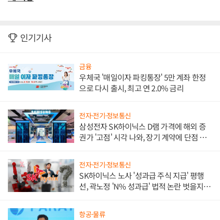
인기기사
금융
우체국 '매일이자 파킹통장' 5만 계좌 한정
으로 다시 출시, 최고 연 2.0% 금리
전자·전기·정보통신
삼성전자 SK하이닉스 D램 가격에 해외 증
권가 '고점' 시각 나와, 장기 계약에 단점 부
각
전자·전기·정보통신
SK하이닉스 노사 '성과급 주식 지급' 평행
선, 곽노정 'N% 성과급' 법적 논란 벗을지 주
목
항공·물류