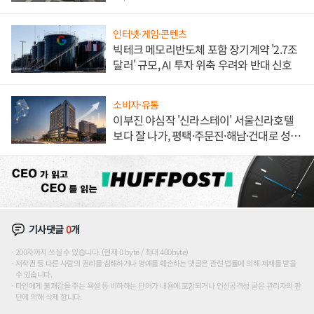
불만 폭발
인터넷·게임·콘텐츠
빅테크 메모리반도체 포함 장기계약 '2.7조
달러' 규모, AI 투자 위축 우려와 반대 신호
소비자·유통
이부진 야심작 '신라스테이' 서울신라호텔
보다 잘 나가, 평택·주문진·해남·건대로 성
장판 더 넓힌다
기사댓글
0
개
200자까지 쓰실 수 있습니다. (현재 0 byte / 최대 400byte)
저작권 등 다른 사람의 권리를 침해하거나 명예를 훼손하는 댓글은 관련 법률에 의해 제재를 받을
수 있습니다.
타인에게 불쾌감을 주는 욕설 등 비하하는 단어가 내용에 포함되거나 인신공격성 글은 관리자의 판
단에 의해 삭제 합니다.