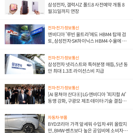
삼성전자, 갤럭시Z 폴드8 사전예약 개통 8
월31일까지 연장
전자·전기·정보통신
엔비디아 '루빈 울트라'에도 HBM4 탑재 검
토, 삼성전자·SK하이닉스 HBM4 수율에 주
도권 갈린다
전자·전기·정보통신
삼성전자 넷리스트와 특허분쟁 매듭, 5년 동
안 최대 1.3조 라이선스비 지급
전자·전기·정보통신
[AI 뭉쳐야 산다⑧] LG·엔비디아 '피지컬 AI'
동맹 강화, 구광모 제조·데이터·기술 결집
해 종합 로보틱스 기업으로
자동차·부품
BYD코리아 가격 앞세워 수입차 4위 올랐지
만, BMW·벤츠보다 높은 공임비에 소비자