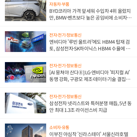
자동차·부품
BYD코리아 가격 앞세워 수입차 4위 올랐지
만, BMW·벤츠보다 높은 공임비에 소비자
불만 폭발
전자·전기·정보통신
엔비디아 '루빈 울트라'에도 HBM4 탑재 검
토, 삼성전자·SK하이닉스 HBM4 수율에 주
도권 갈린다
전자·전기·정보통신
[AI 뭉쳐야 산다⑧] LG·엔비디아 '피지컬 AI'
동맹 강화, 구광모 제조·데이터·기술 결집
해 종합 로보틱스 기업으로
전자·전기·정보통신
삼성전자 넷리스트와 특허분쟁 매듭, 5년 동
안 최대 1.3조 라이선스비 지급
소비자·유통
이부진 야심작 '신라스테이' 서울신라호텔