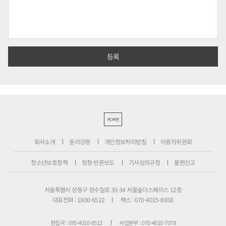
PC버전
회사소개
윤리강령
개인정보처리방침
이용자위원회
청소년보호정책
정정·반론보도
기사심의규정
불편신고
서울특별시 성동구 성수일로 39-34 서울숲더스페이스 12층
대표전화 : 1800-6522
팩스 : 070-4015-8658
편집국 : 070-4010-8512
사업본부 : 070-4010-7078