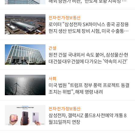
해외 증권가 비판, "반도체 호황 지속성 의
문"
전자·전기·정보통신
로이터 "삼성전자 SK하이닉스 중국 공장용
현지 생산 반도체 장비 시험, 미국 수출통제
대비"
건설
원전 건설 국내외서 속도 붙어, 삼성물산·현
대건설·대우건설에 다가오는 '약속의 시간'
사회
미국 법원 "트럼프 정부 풍력 프로젝트 동결
조치는 위법", 해제 명령 내려
전자·전기·정보통신
삼성전자, 갤럭시Z 폴드8 사전예약 개통 8
월31일까지 연장