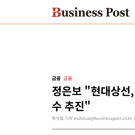
금융
금융
정은보 "현대상선,
수 추진"
최석철 기자 esdolsoi@businesspost.co.kr