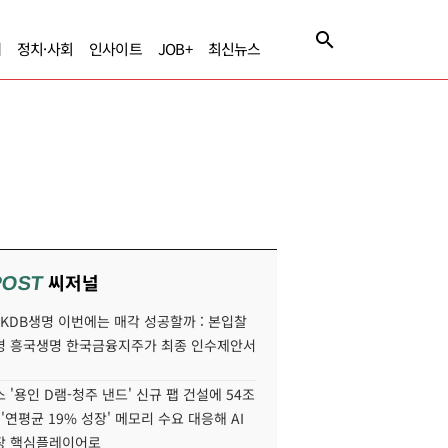
제
정치·사회
인사이트
JOB+
최신뉴스
씨저널
POST
' KDB생명 이번에는 매각 성공할까 : 본입찰
명 흥국생명 한국금융지주가 최종 인수제안서
 '용인 D램-청주 낸드' 신규 팹 건설에 54조
 '연평균 19% 성장' 메모리 수요 대응해 AI
장 핵심플레이어로