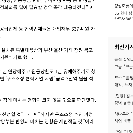
상황, 신용등급 변화, 주식시장 변동 등 회생절차
정상호 롯데
검회의를 열어 필요할 경우 즉각 대응하겠다”고
LG·현대·삼
장
카드사 30년
에 '초집중' 
공급업체 등 협력업체들은 매입채무 637억 원 가
.
최신기
설치된 특별대응반과 부산·울산·거제·창원·목포
지원하기로 했다.
농협 폭염과
호동 "모든
1년 연장해주고 원금상환도 1년 유예해주기로 했
포스코홀딩
 ‘구조조정 협력기업 지원’ 금액 3천억 원을 적
매각, 투자
[현장] 컴
장에 미치는 영향이 크지 않을 것으로 판단했다.
장벽 낮춘 
 신청할 것”이라며 “하지만 구조조정 추진 과정
하나투어 '
상당부분 반영돼 미치는 영향은 제한적일 것”이라
사업 비중 
[7일 오!