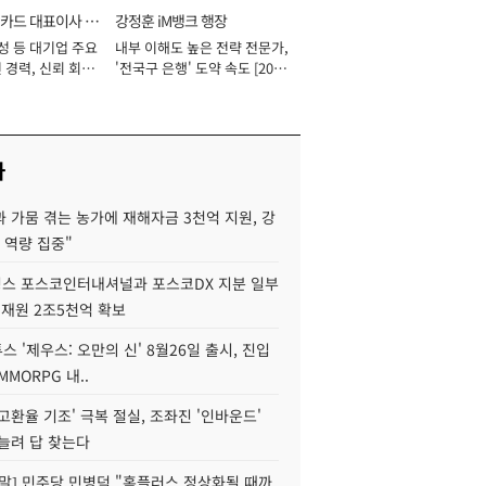
카드 대표이사 사
강정훈 iM뱅크 행장
성 등 대기업 주요
내부 이해도 높은 전략 전문가,
 경력, 신뢰 회복
'전국구 은행' 도약 속도 [2026
[2026년]
년]
사
 가뭄 겪는 농가에 재해자금 3천억 지원, 강
 역량 집중"
스 포스코인터내셔널과 포스코DX 지분 일부
 재원 2조5천억 확보
투스 '제우스: 오만의 신' 8월26일 출시, 진입
MMORPG 내..
고환율 기조' 극복 절실, 조좌진 '인바운드'
늘려 답 찾는다
정말] 민주당 민병덕 "홈플러스 정상화될 때까