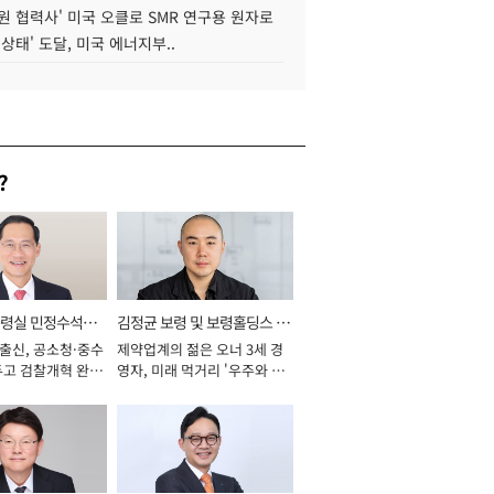
원 협력사' 미국 오클로 SMR 연구용 원자로
 상태' 도달, 미국 에너지부..
?
통령실 민정수석비
김정균 보령 및 보령홀딩스 대
 출신, 공소청·중수
제약업계의 젊은 오너 3세 경
표이사 사장
두고 검찰개혁 완수
영자, 미래 먹거리 '우주와 헬
년]
스케어' 공들여 [2026년]