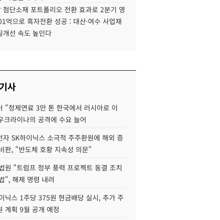
 첨단소재 포트폴리오 전환 효과로 2분기 영
01억으로 흑자전환 성공 : 대산·여수 사업재
질개선 속도 높인다
 기사
 "정제연료 3만 톤 한국에서 러시아로 이
 우크라이나의 공격에 수요 늘어
자 SK하이닉스 소극적 주주환원에 해외 증
비판, "반도체 호황 지속성 의문"
법원 "트럼프 정부 풍력 프로젝트 동결 조치
법", 해제 명령 내려
이닉스 1주당 375원 현금배당 실시, 추가 주
 계획 9월 공개 예정