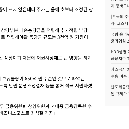
지 장바구
이 크지 않은데다 주가는 올해 초부터 조정된 상
[오늘의 주
라, 코스피
해 상당부분 대손충당금을 적립해 추가적립 부담이
국힘 윤리위
가로 적립해야할 충당금 규모는 3천억 원 가량이
윤리위원 
KDB생명
된 상황이기 때문에 채권시장에도 큰 영향을 끼지
금융지주 
가스공사 2
수용 미수금
 보유물량이 650억 원 수준인 것으로 파악된
도록 민원∙분쟁조정절차 등을 통해 적극 지원하겠
반도체공학
된 규제가 
병두 금융위원회 상임위원과 서태종 금융감독원 수
[비즈니스포스트 최석철 기자]