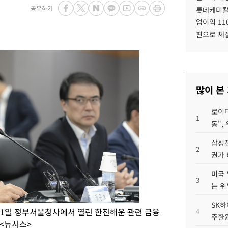
공유하기
롯데케미칼
업이익 11
편으로 체
많이 본
로이터
1
동",
삼성전
2
권가 
미국 
3
는 위
SK하
31일 정부서울청사에서 열린 한진해운 관련 금융
4
주환원
<뉴시스>