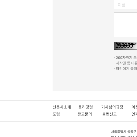
-
200자
까지 쓰실
- 저작권 등 
- 타인에게 불
신문사소개
윤리강령
기사심의규정
이
포럼
광고문의
불편신고
서울특별시 성동구 성