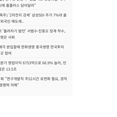
니에 홈플러스 담아달라"
목주] '2차전지 강세' 삼성SDI 주가 7%대 올
 외국인 매도세..
 '돌려차기 발언' 서범수·진종오 징계 착수,
2명은 사퇴
 매각 본입찰에 한화생명 흥국생명 한국투자
3곳 참여
분기 영업이익 6753억으로 66.9% 늘어, 민
은 13.5조
회 "연구개발직 주52시간 유연화 필요, 경직
경쟁력 저해"