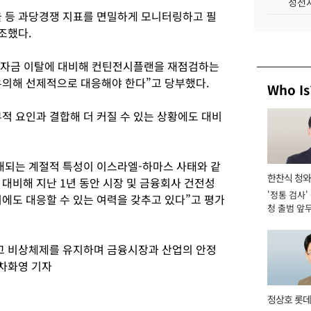
성전자
율 등 과당경쟁 지표를 면밀하게 모니터링하고 필
조했다.
한 자금 이탈에 대비해 컨틴전시플랜을 재점검하는
유의해 선제적으로 대응해야 한다”고 당부했다.
Who Is
적 요인과 결합해 더 커질 수 있는 상황에도 대비
대되는 계절적 특성이 이스라엘-하마스 사태와 같
한찬식 청
대비해 지난 1년 동안 시장 및 금융회사 건전성
'정통 검사'
관
에도 대응할 수 있는 여력을 갖추고 있다”고 평가
청 출범 앞
맡아 [2026
고 비상체제를 유지하며 금융시장과 산업의 안정
 차화영 기자
정상호 롯데