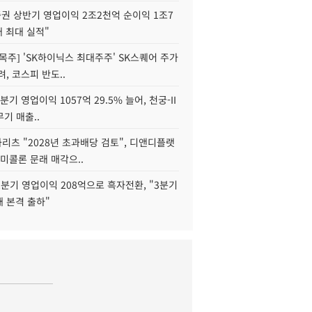
권 상반기 영업이익 2조2천억 순이익 1조7
대 최대 실적"
목주] 'SK하이닉스 최대주주' SK스퀘어 주가
려, 코스피 반도..
2분기 영업이익 1057억 29.5% 늘어, 천궁-II
기 매출..
화리츠 "2028년 초과배당 검토", 디앤디플랫
미콜론 문래 매각으..
분기 영업이익 208억으로 흑자전환, "3분기
재 본격 출하"