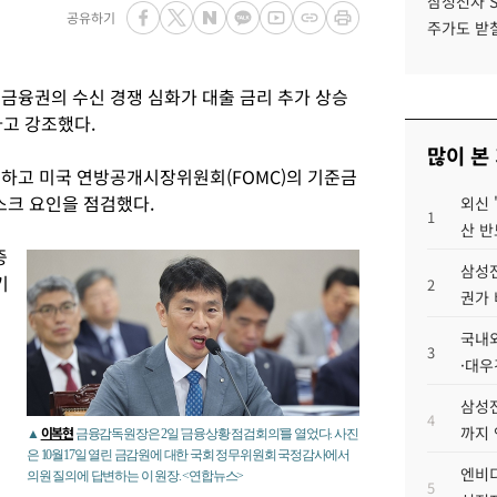
삼성전자 
공유하기
주가도 받칠
금융권의 수신 경쟁 심화가 대출 금리 추가 상승
다고 강조했다.
많이 본
재하고 미국 연방공개시장위원회(FOMC)의 기준금
스크 요인을 점검했다.
외신 
1
산 반
중
삼성전
기
2
권가 
국내외
3
·대우
삼성전
4
까지
이복현
▲
금융감독원장은 2일 '금융상황 점검회의'를 열었다. 사진
은 10월17일 열린 금감원에 대한 국회 정무위원회 국정감사에서
엔비디
의원 질의에 답변하는 이 원장. <연합뉴스>
5