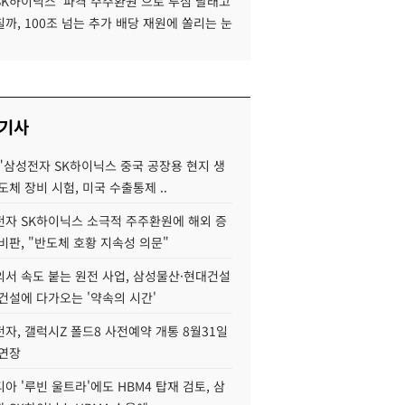
SK하이닉스 '파격 주주환원'으로 투심 달래고
까, 100조 넘는 추가 배당 재원에 쏠리는 눈
 기사
"삼성전자 SK하이닉스 중국 공장용 현지 생
도체 장비 시험, 미국 수출통제 ..
자 SK하이닉스 소극적 주주환원에 해외 증
비판, "반도체 호황 지속성 의문"
서 속도 붙는 원전 사업, 삼성물산·현대건설
건설에 다가오는 '약속의 시간'
자, 갤럭시Z 폴드8 사전예약 개통 8월31일
 연장
아 '루빈 울트라'에도 HBM4 탑재 검토, 삼