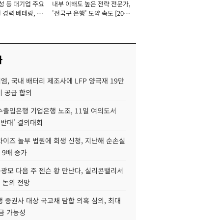
성 등 대기업 주요
내부 이해도 높은 전략 전문가,
 경력 베테랑, 신
'전국구 은행' 도약 속도 [2026
'초집중' 영업정지
년]
[2026년]
사
, 국내 배터리 제조사에 LFP 양극재 19만
기 공급 합의
수출입은행 기업은행 노조, 11일 여의도서
 반대' 결의대회
차이즈 놀부 법원에 회생 신청, 지난해 순손실
 9배 증가
구광모 다음 주 젠슨 황 만난다, 실리콘밸리서
' 논의 전망
 증권사 대상 국고채 담합 의혹 심의, 최대
금 가능성