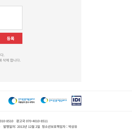
등록
다.
 삭제 합니다.
010-8510
광고국 070-4010-8511
운
발행일자: 2013년 12월 2일
청소년보호책임자 : 박상유