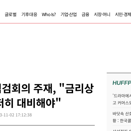
글로벌
기후대응
Who Is?
기업·산업
금융
시장·머니
시민·경
HUFF
검회의 주재, "금리상
'드라마에서
저히 대비해야"
고 커머스
바닷속 산
3-11-02 17:12:38
황 : 한국