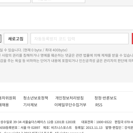
 수 있습니다. (현재 0 byte / 최대 400byte)
다른 사람의 권리를 침해하거나 명예를 훼손하는 댓글은 관련 법률에 의해 제재를 받을 수 있습니
쾌감을 주는 욕설 등 비하하는 단어가 내용에 포함되거나 인신공격성 글은 관리자의 판단에 의해
용자위원회
청소년보호정책
개인정보처리방침
정정·반론보도
인재채용
기사제보
이메일무단수집거부
RSS
수일로 39-34 서울숲더스페이스 12층 1201호-1203호
대표전화 : 1800-6522
편집국 070-4
8658
등록번호 : 서울 아 02897
제호: 비즈니스포스트
등록일: 2013.11.13
발행·편집인 : 강석
X
Copyright ? 2013 비즈니스포스트. All rights reserved.