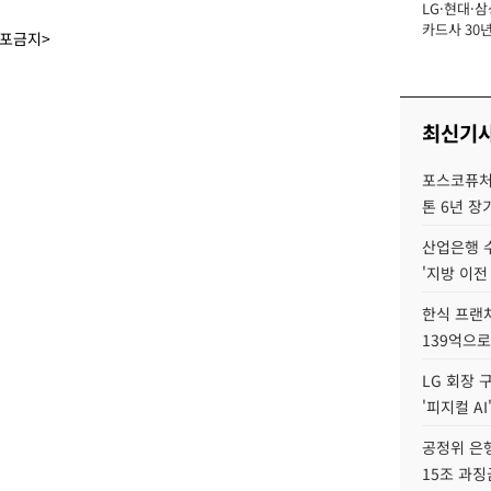
LG·현대·삼
장
카드사 30년
배포금지>
뢰 회복에 
제재 '부담' 
최신기
포스코퓨처엠
톤 6년 장
산업은행 
'지방 이전
한식 프랜
139억으로
LG 회장 
'피지컬 AI
공정위 은행
15조 과징