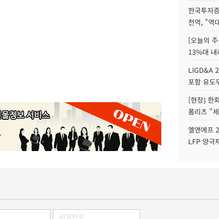
한국투자증
천억, "역
[오늘의 주
13%대 내
LIGD&A 
포함 유도무
[현장] 한
폼리츠 "세
엘앤에프 2
LFP 양극