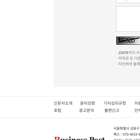
-
200자
까지 쓰실
- 저작권 등 
- 타인에게 불
신문사소개
윤리강령
기사심의규정
이
포럼
광고문의
불편신고
서울특별시 성동구 성
팩스 : 070-4015-
ISSN : 2636-171