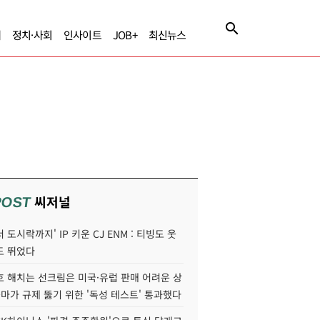
제
정치·사회
인사이트
JOB+
최신뉴스
씨저널
POST
 도시락까지' IP 키운 CJ ENM : 티빙도 웃
도 뛰었다
호 해치는 선크림은 미국·유럽 판매 어려운 상
콜마가 규제 뚫기 위한 '독성 테스트' 통과했다