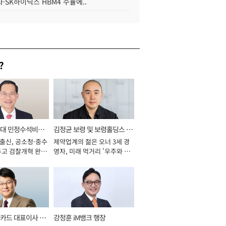
·SK하이닉스 HBM4 수율에..
?
와대 민정수석비서
김정균 보령 및 보령홀딩스 대
 출신, 공소청·중수
제약업계의 젊은 오너 3세 경
표이사 사장
두고 검찰개혁 완수
영자, 미래 먹거리 '우주와 헬
년]
스케어' 공들여 [2026년]
카드 대표이사 사
강정훈 iM뱅크 행장