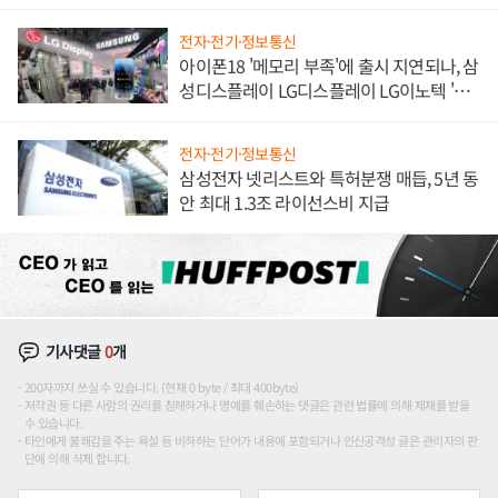
해 종합 로보틱스 기업으로
전자·전기·정보통신
아이폰18 '메모리 부족'에 출시 지연되나, 삼
성디스플레이 LG디스플레이 LG이노텍 '탈
애플' 수익 다각화 속도
전자·전기·정보통신
삼성전자 넷리스트와 특허분쟁 매듭, 5년 동
안 최대 1.3조 라이선스비 지급
기사댓글
0
개
200자까지 쓰실 수 있습니다. (현재 0 byte / 최대 400byte)
저작권 등 다른 사람의 권리를 침해하거나 명예를 훼손하는 댓글은 관련 법률에 의해 제재를 받을
수 있습니다.
타인에게 불쾌감을 주는 욕설 등 비하하는 단어가 내용에 포함되거나 인신공격성 글은 관리자의 판
단에 의해 삭제 합니다.