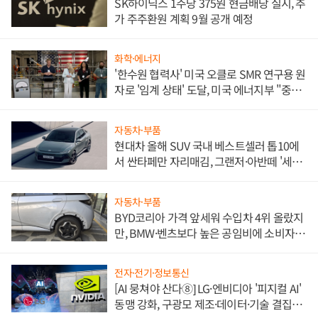
SK하이닉스 1주당 375원 현금배당 실시, 추
가 주주환원 계획 9월 공개 예정
화학·에너지
'한수원 협력사' 미국 오클로 SMR 연구용 원
자로 '임계 상태' 도달, 미국 에너지부 "중요
한 이정표"
자동차·부품
현대차 올해 SUV 국내 베스트셀러 톱10에
서 싼타페만 자리매김, 그랜저·아반떼 '세단
쌍끌이'로 내수 방어
자동차·부품
BYD코리아 가격 앞세워 수입차 4위 올랐지
만, BMW·벤츠보다 높은 공임비에 소비자
불만 폭발
전자·전기·정보통신
[AI 뭉쳐야 산다⑧] LG·엔비디아 '피지컬 AI'
동맹 강화, 구광모 제조·데이터·기술 결집